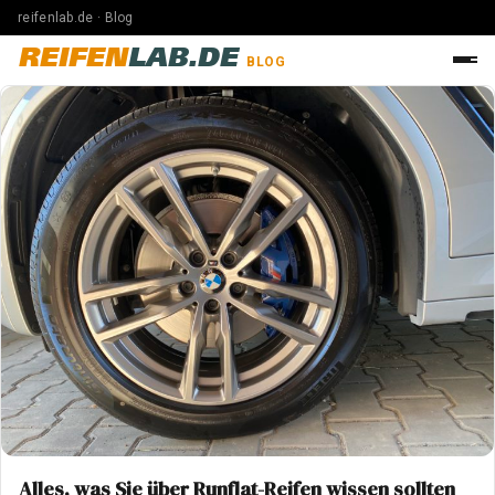
reifenlab.de · Blog
REIFEN
LAB.DE
BLOG
Alles, was Sie über Runflat-Reifen wissen sollten