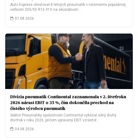
Auto Express otestoval 8 letných pneumatík v nesmierne populárnej
veľkosti 205/55 R16 91V na skúšobnom…
07.08.2026
Divízia pneumatík Continental zaznamenala v 2. štvrťroku
2026 nárast EBIT o 35 %, čím dokončila prechod na
čistého výrobcu pneumatík
Sektor Pneumatiky spoločnosti Continental vykázal silný druhý
štvrťrok v roku 2026, pričom upravený EBIT vzrástol…
04.08.2026