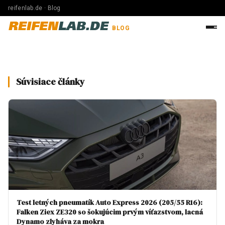
reifenlab.de · Blog
REIFEN
LAB.DE
BLOG
Súvisiace články
Test letných pneumatík Auto Express 2026 (205/55 R16):
Falken Ziex ZE320 so šokujúcim prvým víťazstvom, lacná
Dynamo zlyháva za mokra