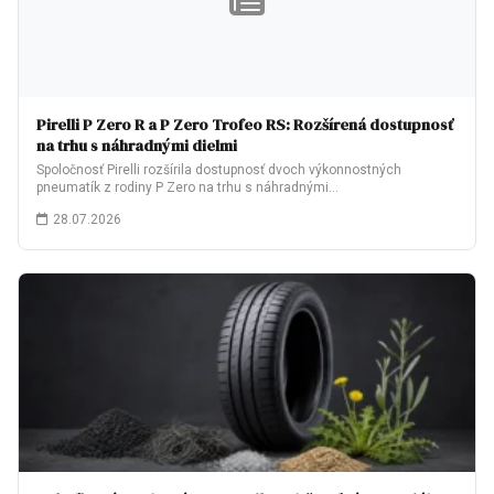
Pirelli P Zero R a P Zero Trofeo RS: Rozšírená dostupnosť
na trhu s náhradnými dielmi
Spoločnosť Pirelli rozšírila dostupnosť dvoch výkonnostných
pneumatík z rodiny P Zero na trhu s náhradnými…
28.07.2026