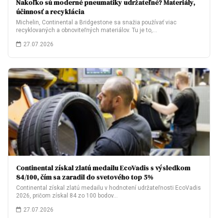
Nakoľko sú moderné pneumatiky udržateľné? Materiály,
účinnosť a recyklácia
Michelin, Continental a Bridgestone sa snažia používať viac
recyklovaných a obnoviteľných materiálov. Tu je to,…
27.07.2026
Continental získal zlatú medailu EcoVadis s výsledkom
84/100, čím sa zaradil do svetového top 5%
Continental získal zlatú medailu v hodnotení udržateľnosti EcoVadis
2026, pričom získal 84 zo 100 bodov…
27.07.2026