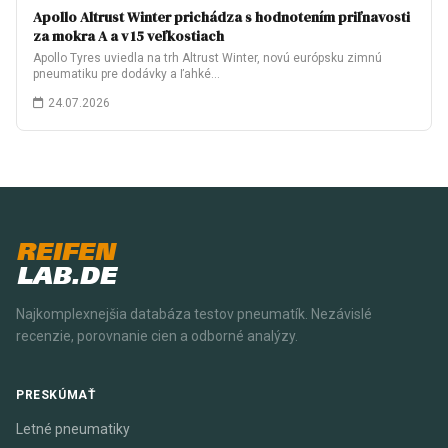
Apollo Altrust Winter prichádza s hodnotením priľnavosti
za mokra A a v 15 veľkostiach
Apollo Tyres uviedla na trh Altrust Winter, novú európsku zimnú
pneumatiku pre dodávky a ľahké…
24.07.2026
REIFEN
LAB.DE
Najkomplexnejšia databáza testov pneumatík. Nezávislé
recenzie, porovnanie cien a odborné analýzy.
PRESKÚMAŤ
Letné pneumatiky