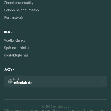
Zimné pneumatiky
Celoročné pneumatiky
Porovnávač
BLOG
Všetky články
Späť na stránku
Kontaktujte nás
JAZYK
Jazyk
reifenlab.de
© 2026 reifenlab.de
Táto stránka obsahuje partnerské odkazy. môžeme dostať kompenzáciu,