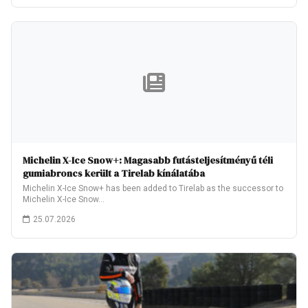
Michelin X-Ice Snow+: Magasabb futásteljesítményű téli
gumiabroncs került a Tirelab kínálatába
Michelin X-Ice Snow+ has been added to Tirelab as the successor to
Michelin X-Ice Snow…
25.07.2026