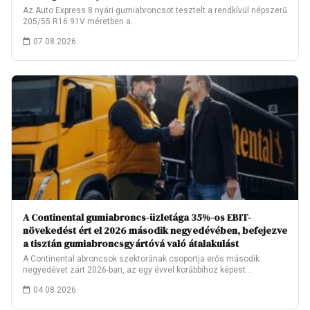
Az Auto Express 8 nyári gumiabroncsot tesztelt a rendkívül népszerű
205/55 R16 91V méretben a…
07.08.2026
A Continental gumiabroncs-üzletága 35%-os EBIT-
növekedést ért el 2026 második negyedévében, befejezve
a tisztán gumiabroncsgyártóvá való átalakulást
A Continental abroncsok szektorának csoportja erős második
negyedévet zárt 2026-ban, az egy évvel korábbihoz képest…
04.08.2026