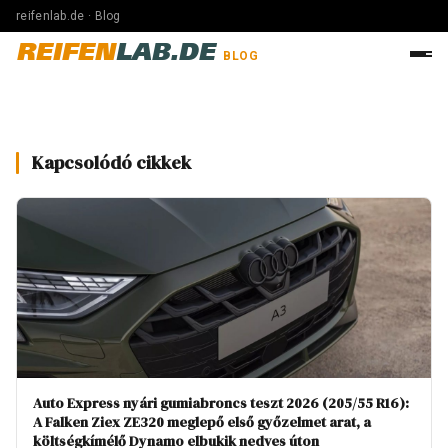
reifenlab.de · Blog
REIFEN
LAB.DE
BLOG
Kapcsolódó cikkek
Auto Express nyári gumiabroncs teszt 2026 (205/55 R16):
A Falken Ziex ZE320 meglepő első győzelmet arat, a
költségkímélő Dynamo elbukik nedves úton