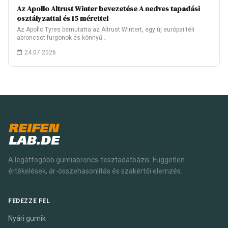
Az Apollo Altrust Winter bevezetése A nedves tapadási
osztályzattal és 15 mérettel
Az Apollo Tyres bemutatta az Altrust Wintert, egy új európai téli
abroncsot furgonok és könnyű…
24.07.2026
REIFEN
LAB.DE
A legátfogóbb gumiabroncs-tesztadatbázis. Független
értékelések, ár-összehasonlítás és szakértői elemzés.
FEDEZZE FEL
Nyári gumik