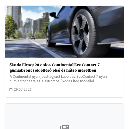
Škoda Elroq: 20 colos Continental EcoContact 7
gumiabroncsok eltérő első és hátsó méretben
A Continental gyári jóváhagyást kapott az EcoContact 7 nyári
gumiabroncsára az elektromos Škoda Elroq modellel…
29.07.2026