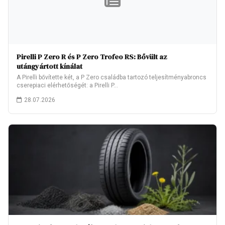
Pirelli P Zero R és P Zero Trofeo RS: Bővült az
utángyártott kínálat
A Pirelli bővítette két, a P Zero családba tartozó teljesítményabroncs
cserepiaci elérhetőségét: a Pirelli P…
28.07.2026