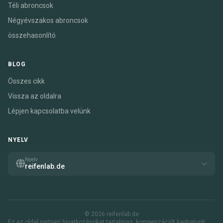
Téli abroncsok
Négyévszakos abroncsok
összehasonlító
BLOG
Összes cikk
Vissza az oldalra
Lépjen kapcsolatba velünk
NYELV
Nyelv
reifenlab.de
© 2026 reifenlab.de
Ez az oldal partneri hivatkozásokat tartalmaz. kompenzációt kaphatunk,