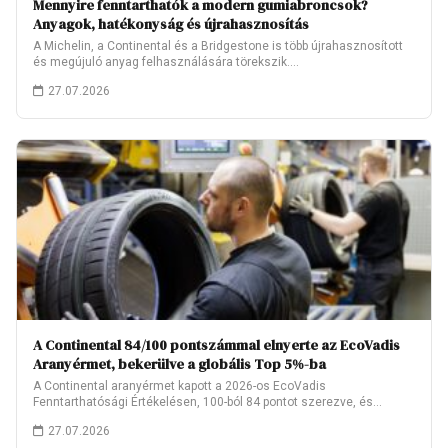
Mennyire fenntarthatók a modern gumiabroncsok?
Anyagok, hatékonyság és újrahasznosítás
A Michelin, a Continental és a Bridgestone is több újrahasznosított
és megújuló anyag felhasználására törekszik.…
27.07.2026
A Continental 84/100 pontszámmal elnyerte az EcoVadis
Aranyérmet, bekerülve a globális Top 5%-ba
A Continental aranyérmet kapott a 2026-os EcoVadis
Fenntarthatósági Értékelésen, 100-ból 84 pontot szerezve, és
ezzel…
27.07.2026