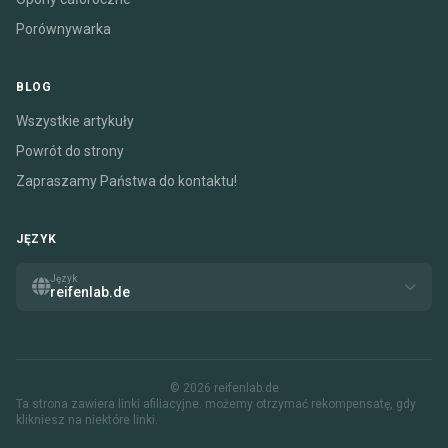
Porównywarka
BLOG
Wszystkie artykuły
Powrót do strony
Zapraszamy Państwa do kontaktu!
JĘZYK
Język
reifenlab.de
© 2026 reifenlab.de
Ta strona zawiera linki afiliacyjne. możemy otrzymać rekompensatę, gdy
klikniesz na niektóre linki.