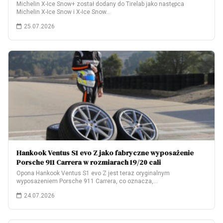
Michelin X-Ice Snow+ został dodany do Tirelab jako następca
Michelin X-Ice Snow i X-Ice Snow…
25.07.2026
Hankook Ventus S1 evo Z jako fabryczne wyposażenie
Porsche 911 Carrera w rozmiarach 19/20 cali
Opona Hankook Ventus S1 evo Z jest teraz oryginalnym
wyposażeniem Porsche 911 Carrera, co oznacza,…
24.07.2026