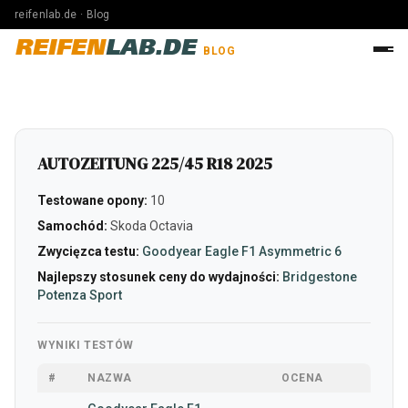
reifenlab.de · Blog
REIFEN
LAB.DE
BLOG
AUTOZEITUNG 225/45 R18 2025
Testowane opony:
10
Samochód:
Skoda Octavia
Zwycięzca testu:
Goodyear Eagle F1 Asymmetric 6
Najlepszy stosunek ceny do wydajności:
Bridgestone
Potenza Sport
WYNIKI TESTÓW
#
NAZWA
OCENA