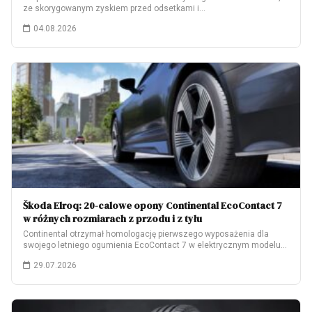
ze skorygowanym zyskiem przed odsetkami i…
04.08.2026
Škoda Elroq: 20-calowe opony Continental EcoContact 7
w różnych rozmiarach z przodu i z tyłu
Continental otrzymał homologację pierwszego wyposażenia dla
swojego letniego ogumienia EcoContact 7 w elektrycznym modelu
Škoda…
29.07.2026