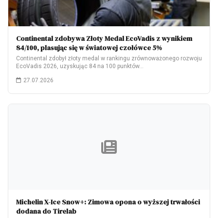
Continental zdobywa Złoty Medal EcoVadis z wynikiem
84/100, plasując się w światowej czołówce 5%
Continental zdobył złoty medal w rankingu zrównoważonego rozwoju
EcoVadis 2026, uzyskując 84 na 100 punktów…
27.07.2026
Michelin X-Ice Snow+: Zimowa opona o wyższej trwałości
dodana do Tirelab