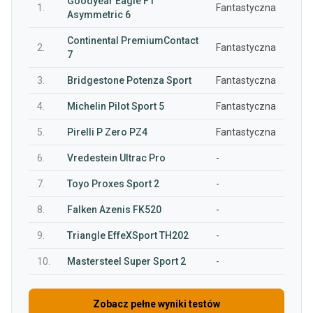
Goodyear Eagle F1
1.
Fantastyczna
Asymmetric 6
Continental PremiumContact
2.
Fantastyczna
7
3.
Bridgestone Potenza Sport
Fantastyczna
4.
Michelin Pilot Sport 5
Fantastyczna
5.
Pirelli P Zero PZ4
Fantastyczna
6.
Vredestein Ultrac Pro
-
7.
Toyo Proxes Sport 2
-
8.
Falken Azenis FK520
-
9.
Triangle EffeXSport TH202
-
10.
Mastersteel Super Sport 2
-
Zobacz pełne wyniki testów