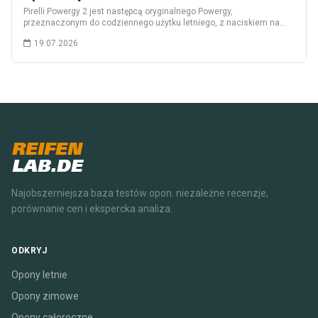
Pirelli Powergy 2 jest następcą oryginalnego Powergy,
przeznaczonym do codziennego użytku letniego, z naciskiem na…
19.07.2026
REIFEN
LAB.DE
Najobszerniejsza baza testów opon. niezależne recenzje,
porównanie cen i ekspercka analiza.
ODKRYJ
Opony letnie
Opony zimowe
Opony całoroczne