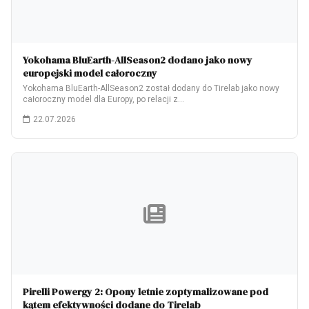
Yokohama BluEarth-AllSeason2 dodano jako nowy
europejski model całoroczny
Yokohama BluEarth-AllSeason2 został dodany do Tirelab jako nowy
całoroczny model dla Europy, po relacji z…
22.07.2026
Pirelli Powergy 2: Opony letnie zoptymalizowane pod
kątem efektywności dodane do Tirelab