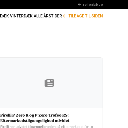
reifenlab.de
RDÆK
·
VINTERDÆK
·
ALLE ÅRSTIDER
·
TILBAGE TIL SIDEN
Pirelli P Zero R og P Zero Trofeo RS:
Eftermarkedstilgængelighed udvidet
Pirelli har udvidet tilgængeligheden på eftermarkedet for to