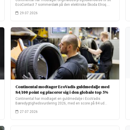
Continental har modtaget originaludstyrsgodkendelse til sit
EcoContact 7 sommerdæk på den elektriske Škoda Elroq.
Fabriksopsætningen…
29.07.2026
Continental modtager EcoVadis guldmedalje med
84/100 point og placerer sig i den globale top 5%
Continental har modtaget en guldmedalje i EcoVadis
Bæredygtighedsvurdering 2026, med en score på 84 ud…
27.07.2026