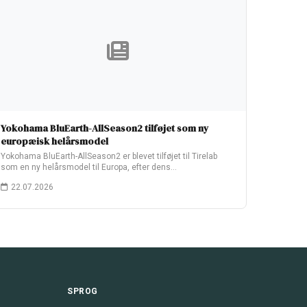
Yokohama BluEarth-AllSeason2 tilføjet som ny
europæisk helårsmodel
Yokohama BluEarth-AllSeason2 er blevet tilføjet til Tirelab
som en ny helårsmodel til Europa, efter dens…
22.07.2026
SPROG