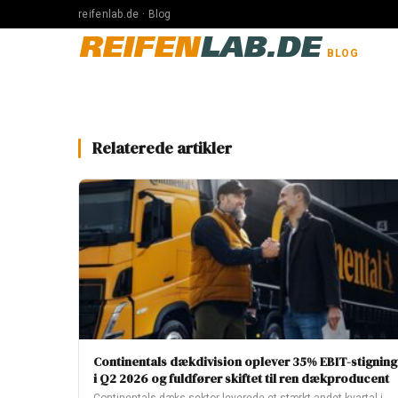
reifenlab.de · Blog
REIFEN
LAB.DE
BLOG
Relaterede artikler
Continentals dækdivision oplever 35% EBIT-stigning
i Q2 2026 og fuldfører skiftet til ren dækproducent