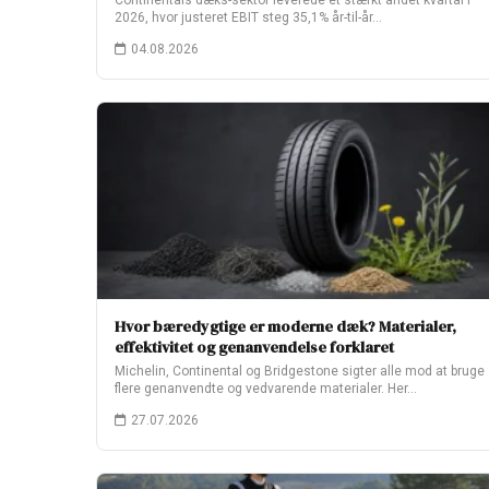
Continentals dæks-sektor leverede et stærkt andet kvartal i
2026, hvor justeret EBIT steg 35,1% år-til-år…
04.08.2026
Hvor bæredygtige er moderne dæk? Materialer,
effektivitet og genanvendelse forklaret
Michelin, Continental og Bridgestone sigter alle mod at bruge
flere genanvendte og vedvarende materialer. Her…
27.07.2026