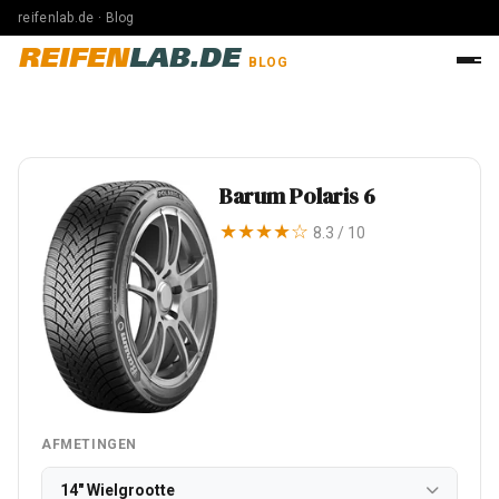
reifenlab.de · Blog
REIFEN
LAB.DE
BLOG
Barum Polaris 6
★★★★☆
8.3 / 10
AFMETINGEN
14" Wielgrootte