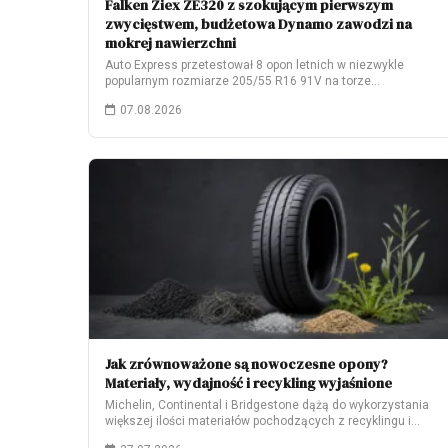
Falken Ziex ZE320 z szokującym pierwszym
zwycięstwem, budżetowa Dynamo zawodzi na
mokrej nawierzchni
Auto Express przetestował 8 opon letnich w niezwykle
popularnym rozmiarze 205/55 R16 91V na torze…
07.08.2026
Jak zrównoważone są nowoczesne opony?
Materiały, wydajność i recykling wyjaśnione
Michelin, Continental i Bridgestone dążą do wykorzystania
większej ilości materiałów pochodzących z recyklingu i
odnawialnych.…