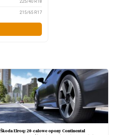
225/40 R18
215/65 R17
Škoda Elroq: 20-calowe opony Continental