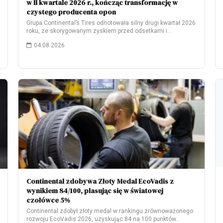
w II kwartale 2026 r., kończąc transformację w
czystego producenta opon
Grupa Continental’s Tires odnotowała silny drugi kwartał 2026
roku, ze skorygowanym zyskiem przed odsetkami i…
04.08.2026
Continental zdobywa Złoty Medal EcoVadis z
wynikiem 84/100, plasując się w światowej
czołówce 5%
Continental zdobył złoty medal w rankingu zrównoważonego
rozwoju EcoVadis 2026, uzyskując 84 na 100 punktów…