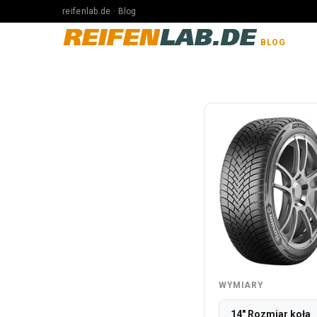
reifenlab.de · Blog
REIFEN
LAB.DE
BLOG
WYMIARY
14" Rozmiar koła