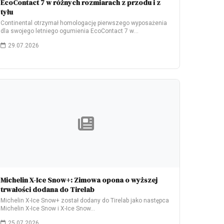
EcoContact 7 w różnych rozmiarach z przodu i z
tyłu
Continental otrzymał homologację pierwszego wyposażenia
dla swojego letniego ogumienia EcoContact 7 w
elektrycznym modelu Škoda…
29.07.2026
Michelin X-Ice Snow+: Zimowa opona o wyższej
trwałości dodana do Tirelab
Michelin X-Ice Snow+ został dodany do Tirelab jako następca
Michelin X-Ice Snow i X-Ice Snow…
25.07.2026