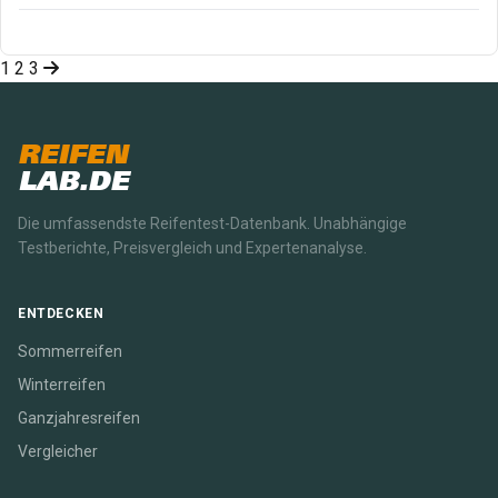
Posts
1
2
3
Next
pagination
Page
REIFEN
LAB.DE
Die umfassendste Reifentest-Datenbank. Unabhängige
Testberichte, Preisvergleich und Expertenanalyse.
ENTDECKEN
Sommerreifen
Winterreifen
Ganzjahresreifen
Vergleicher