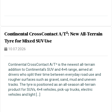
Continental CrossContact A/T²: New All-Terrain
Tyre for Mixed SUV Use
10.07.2026
Continental CrossContact A/T² is the newest all-terrain
addition to Continental’s SUV and 4×4 range, aimed at
drivers who split their time between everyday road use and
rougher surfaces such as gravel, sand, mud and uneven
tracks. The tyre is positioned as an all-season all-terrain
product for SUVs, 4×4 vehicles, pick-up trucks, electric
vehicles and light […]