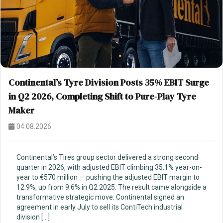
Continental’s Tyre Division Posts 35% EBIT Surge
in Q2 2026, Completing Shift to Pure-Play Tyre
Maker
04.08.2026
Continental’s Tires group sector delivered a strong second
quarter in 2026, with adjusted EBIT climbing 35.1% year-on-
year to €570 million — pushing the adjusted EBIT margin to
12.9%, up from 9.6% in Q2 2025. The result came alongside a
transformative strategic move: Continental signed an
agreement in early July to sell its ContiTech industrial
division […]