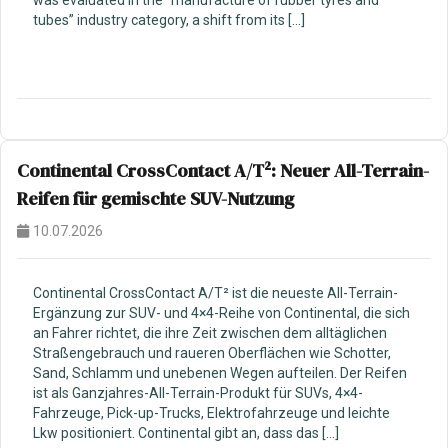
was evaluated in the “manufacture of rubber tyres and
tubes” industry category, a shift from its […]
Continental CrossContact A/T²: Neuer All-Terrain-
Reifen für gemischte SUV-Nutzung
10.07.2026
Continental CrossContact A/T² ist die neueste All-Terrain-
Ergänzung zur SUV- und 4×4-Reihe von Continental, die sich
an Fahrer richtet, die ihre Zeit zwischen dem alltäglichen
Straßengebrauch und raueren Oberflächen wie Schotter,
Sand, Schlamm und unebenen Wegen aufteilen. Der Reifen
ist als Ganzjahres-All-Terrain-Produkt für SUVs, 4×4-
Fahrzeuge, Pick-up-Trucks, Elektrofahrzeuge und leichte
Lkw positioniert. Continental gibt an, dass das […]