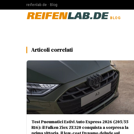
reifenlab.de · Blog
REIFEN
LAB.DE
BLOG
Articoli correlati
Test Pneumatici Estivi Auto Express 2026 (205/55
R16): il Falken Ziex ZE320 conquista a sorpresa la
prima vittoria, il low-cost Dynamo delude sul