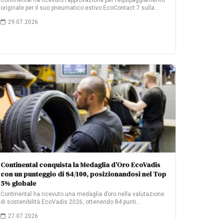
Continental ha ricevuto l’approvazione per l’equipaggiamento
originale per il suo pneumatico estivo EcoContact 7 sulla…
29.07.2026
Continental conquista la Medaglia d’Oro EcoVadis
con un punteggio di 84/100, posizionandosi nel Top
5% globale
Continental ha ricevuto una medaglia d’oro nella valutazione
di sostenibilità EcoVadis 2026, ottenendo 84 punti…
27.07.2026