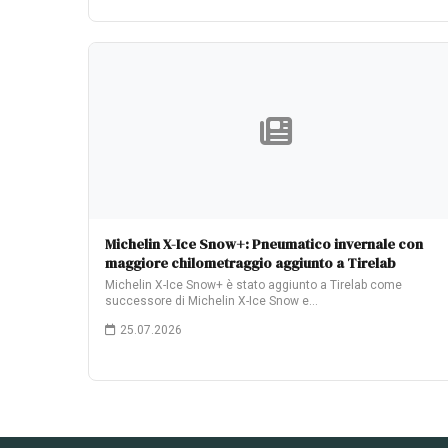
Michelin X-Ice Snow+: Pneumatico invernale con
maggiore chilometraggio aggiunto a Tirelab
Michelin X-Ice Snow+ è stato aggiunto a Tirelab come
successore di Michelin X-Ice Snow e…
25.07.2026