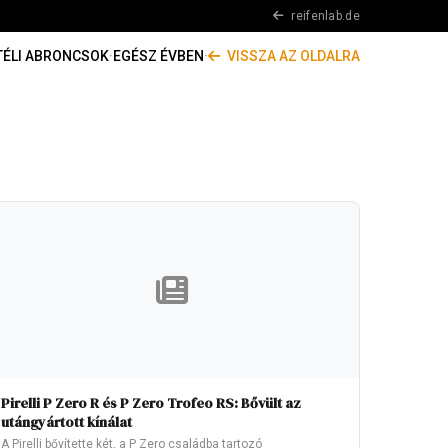
reifenlab.de
TÉLI ABRONCSOK
·
EGÉSZ ÉVBEN
·
VISSZA AZ OLDALRA
Pirelli P Zero R és P Zero Trofeo RS: Bővült az
utángyártott kínálat
A Pirelli bővítette két, a P Zero családba tartozó