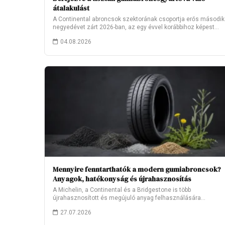
átalakulást
A Continental abroncsok szektorának csoportja erős második
negyedévet zárt 2026-ban, az egy évvel korábbihoz képest…
04.08.2026
Mennyire fenntarthatók a modern gumiabroncsok?
Anyagok, hatékonyság és újrahasznosítás
A Michelin, a Continental és a Bridgestone is több
újrahasznosított és megújuló anyag felhasználására
törekszik.…
27.07.2026