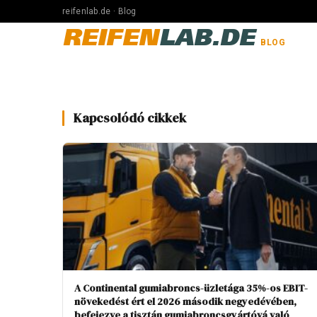
reifenlab.de · Blog
REIFEN
LAB.DE
BLOG
Kapcsolódó cikkek
A Continental gumiabroncs-üzletága 35%-os EBIT-
növekedést ért el 2026 második negyedévében,
befejezve a tisztán gumiabroncsgyártóvá való