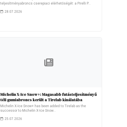
teljesítményabroncs cserepiaci elérhetőségét: a Pirelli P…
28.07.2026
Michelin X-Ice Snow+: Magasabb futásteljesítményű
téli gumiabroncs került a Tirelab kínálatába
Michelin X-Ice Snow+ has been added to Tirelab as the
successor to Michelin X-Ice Snow…
25.07.2026