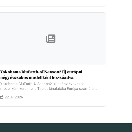
Yokohama BluEarth-AllSeason2 Új európai
négyévszakos modellként hozzáadva
Yokohama BluEarth-AllSeason2 új, egész évszakos
modellként került fel a Tirelab kínálatába Európa számára, a
2026.…
22.07.2026