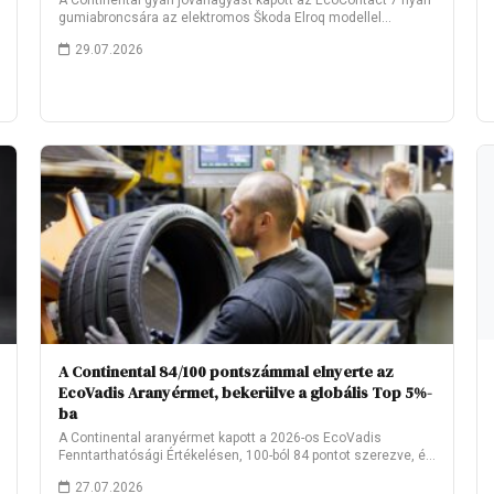
A Continental gyári jóváhagyást kapott az EcoContact 7 nyári
gumiabroncsára az elektromos Škoda Elroq modellel…
29.07.2026
A Continental 84/100 pontszámmal elnyerte az
EcoVadis Aranyérmet, bekerülve a globális Top 5%-
ba
A Continental aranyérmet kapott a 2026-os EcoVadis
Fenntarthatósági Értékelésen, 100-ból 84 pontot szerezve, és
ezzel…
27.07.2026