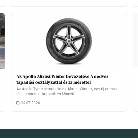
Az Apollo Altrust Winter bevezetése A nedves
tapadási osztályzattal és 15 mérettel
Az Apollo Tyres bemutatta az Altrust Wintert, egy új európai
téli abroncsot furgonok és könnyű…
24.07.2026