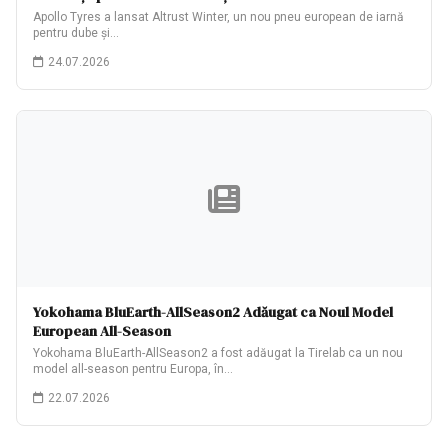
Apollo Tyres a lansat Altrust Winter, un nou pneu european de iarnă
pentru dube și…
24.07.2026
Yokohama BluEarth-AllSeason2 Adăugat ca Noul Model
European All-Season
Yokohama BluEarth-AllSeason2 a fost adăugat la Tirelab ca un nou
model all-season pentru Europa, în…
22.07.2026