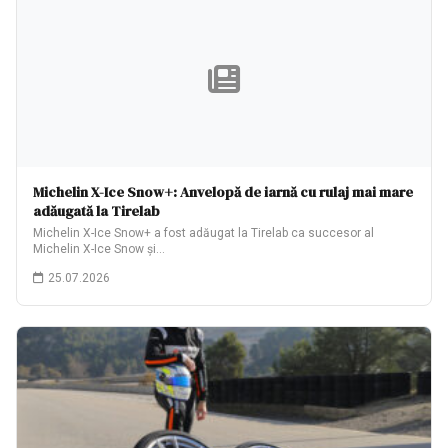
Michelin X-Ice Snow+: Anvelopă de iarnă cu rulaj mai mare
adăugată la Tirelab
Michelin X-Ice Snow+ a fost adăugat la Tirelab ca succesor al
Michelin X-Ice Snow și…
25.07.2026