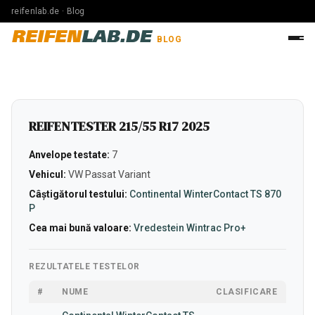
reifenlab.de · Blog
REIFEN
LAB.DE
BLOG
REIFENTESTER 215/55 R17 2025
Anvelope testate:
7
Vehicul:
VW Passat Variant
Câștigătorul testului:
Continental WinterContact TS 870
P
Cea mai bună valoare:
Vredestein Wintrac Pro+
REZULTATELE TESTELOR
#
NUME
CLASIFICARE