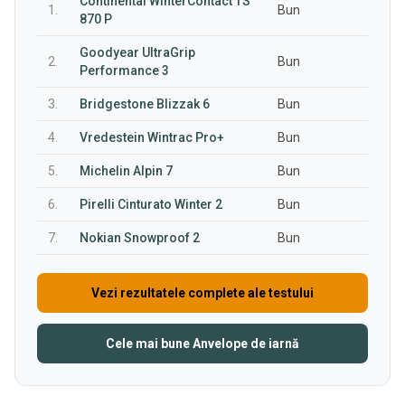
Continental WinterContact TS
1.
Bun
870 P
Goodyear UltraGrip
2.
Bun
Performance 3
3.
Bridgestone Blizzak 6
Bun
4.
Vredestein Wintrac Pro+
Bun
5.
Michelin Alpin 7
Bun
6.
Pirelli Cinturato Winter 2
Bun
7.
Nokian Snowproof 2
Bun
Vezi rezultatele complete ale testului
Cele mai bune Anvelope de iarnă