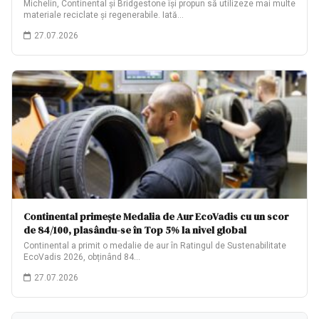
Michelin, Continental și Bridgestone își propun să utilizeze mai multe
materiale reciclate și regenerabile. Iată…
27.07.2026
Continental primește Medalia de Aur EcoVadis cu un scor
de 84/100, plasându-se în Top 5% la nivel global
Continental a primit o medalie de aur în Ratingul de Sustenabilitate
EcoVadis 2026, obținând 84…
27.07.2026