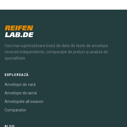
REIFEN
LAB.DE
Cea mai cuprinzătoare bază de date de teste de anvelope.
recenzii independente, comparație de prețuri și analiză de
specialitate.
EXPLOREAZĂ
Anvelope de vară
Anvelope de iarnă
Anvelopele all season
Comparator
BLOG