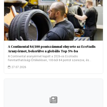
A Continental 84/100 pontszámmal elnyerte az EcoVadis
Aranyérmet, bekerülve a globális Top 5%-ba
A Continental aranyérmet kapott a 2026-os EcoVadis
Fenntarthatósági Értékelésen, 100-ból 84 pontot szerezve, és
ezzel…
27.07.2026