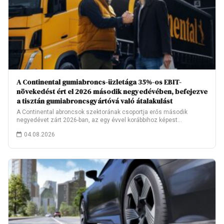
A Continental gumiabroncs-üzletága 35%-os EBIT-
növekedést ért el 2026 második negyedévében, befejezve
a tisztán gumiabroncsgyártóvá való átalakulást
A Continental abroncsok szektorának csoportja erős második
negyedévet zárt 2026-ban, az egy évvel korábbihoz képest…
04.08.2026