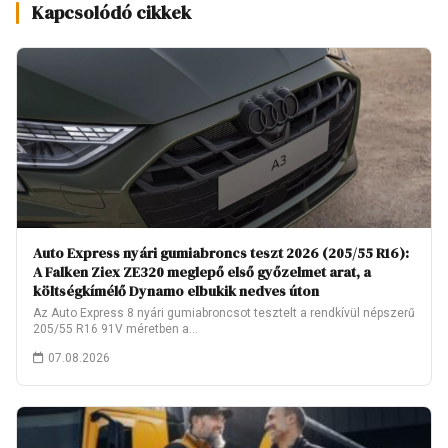
Kapcsolódó cikkek
Auto Express nyári gumiabroncs teszt 2026 (205/55 R16):
A Falken Ziex ZE320 meglepő első győzelmet arat, a
költségkímélő Dynamo elbukik nedves úton
Az Auto Express 8 nyári gumiabroncsot tesztelt a rendkívül népszerű
205/55 R16 91V méretben a…
07.08.2026