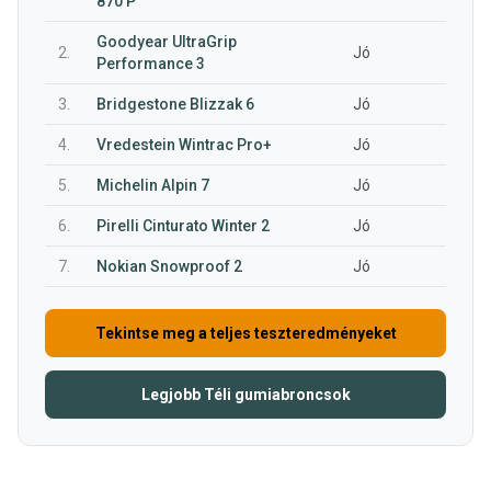
870 P
Goodyear UltraGrip
2.
Jó
Performance 3
3.
Bridgestone Blizzak 6
Jó
4.
Vredestein Wintrac Pro+
Jó
5.
Michelin Alpin 7
Jó
6.
Pirelli Cinturato Winter 2
Jó
7.
Nokian Snowproof 2
Jó
Tekintse meg a teljes teszteredményeket
Legjobb Téli gumiabroncsok