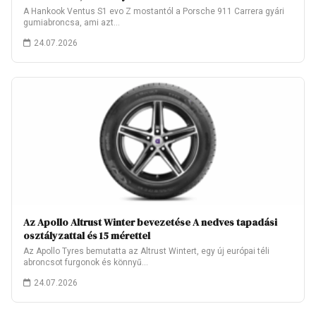
A Hankook Ventus S1 evo Z mostantól a Porsche 911 Carrera gyári
gumiabroncsa, ami azt…
24.07.2026
Az Apollo Altrust Winter bevezetése A nedves tapadási
osztályzattal és 15 mérettel
Az Apollo Tyres bemutatta az Altrust Wintert, egy új európai téli
abroncsot furgonok és könnyű…
24.07.2026