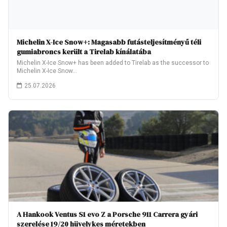
Michelin X-Ice Snow+: Magasabb futásteljesítményű téli
gumiabroncs került a Tirelab kínálatába
Michelin X-Ice Snow+ has been added to Tirelab as the successor to
Michelin X-Ice Snow…
25.07.2026
A Hankook Ventus S1 evo Z a Porsche 911 Carrera gyári
szerelése 19/20 hüvelykes méretekben