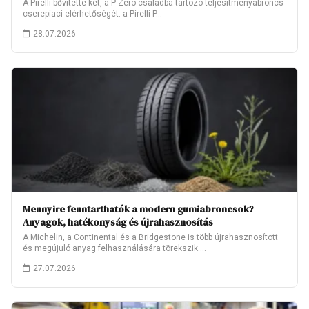
A Pirelli bővítette két, a P Zero családba tartozó teljesítményabroncs
cserepiaci elérhetőségét: a Pirelli P…
28.07.2026
Mennyire fenntarthatók a modern gumiabroncsok?
Anyagok, hatékonyság és újrahasznosítás
A Michelin, a Continental és a Bridgestone is több újrahasznosított
és megújuló anyag felhasználására törekszik.…
27.07.2026