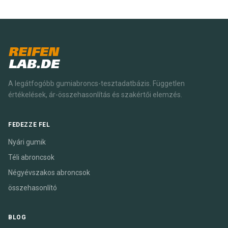
REIFEN
LAB.DE
A legátfogóbb gumiabroncs-tesztadatbázis. Független
értékelések, ár-összehasonlítás és szakértői elemzés.
FEDEZZE FEL
Nyári gumik
Téli abroncsok
Négyévszakos abroncsok
összehasonlító
BLOG