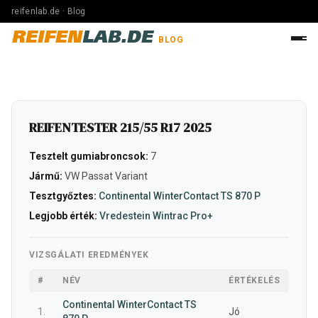
reifenlab.de · Blog
REIFEN
LAB.DE
BLOG
REIFENTESTER 215/55 R17 2025
Tesztelt gumiabroncsok:
7
Jármű:
VW Passat Variant
Tesztgyőztes:
Continental WinterContact TS 870 P
Legjobb érték:
Vredestein Wintrac Pro+
VIZSGÁLATI EREDMÉNYEK
#
NÉV
ÉRTÉKELÉS
Continental WinterContact TS
1.
Jó