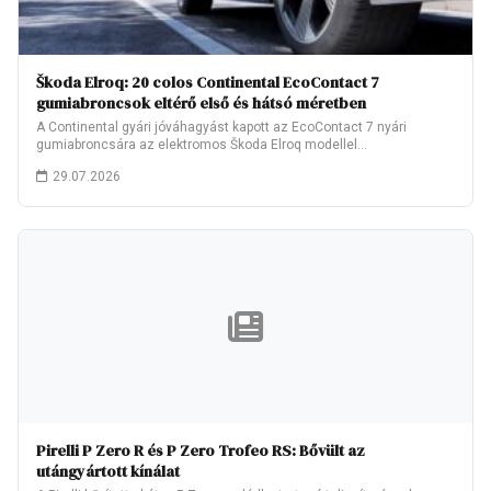
Škoda Elroq: 20 colos Continental EcoContact 7
gumiabroncsok eltérő első és hátsó méretben
A Continental gyári jóváhagyást kapott az EcoContact 7 nyári
gumiabroncsára az elektromos Škoda Elroq modellel…
29.07.2026
Pirelli P Zero R és P Zero Trofeo RS: Bővült az
utángyártott kínálat