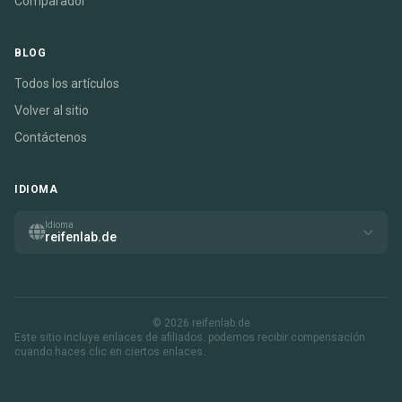
Comparador
BLOG
Todos los artículos
Volver al sitio
Contáctenos
IDIOMA
Idioma
reifenlab.de
© 2026 reifenlab.de
Este sitio incluye enlaces de afiliados. podemos recibir compensación
cuando haces clic en ciertos enlaces.