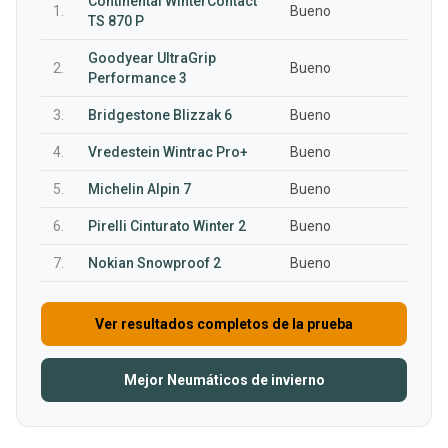
Continental WinterContact
1.
Bueno
TS 870 P
Goodyear UltraGrip
2.
Bueno
Performance 3
3.
Bridgestone Blizzak 6
Bueno
4.
Vredestein Wintrac Pro+
Bueno
5.
Michelin Alpin 7
Bueno
6.
Pirelli Cinturato Winter 2
Bueno
7.
Nokian Snowproof 2
Bueno
Ver resultados completos de la prueba
Mejor Neumáticos de invierno