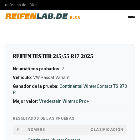
reifenlab.de · Blog
REIFEN
LAB.DE
BLOG
REIFENTESTER 215/55 R17 2025
Neumáticos probados:
7
Vehículo:
VW Passat Variant
Ganador de la prueba:
Continental WinterContact TS 870
P
Mejor valor:
Vredestein Wintrac Pro+
RESULTADOS DE LAS PRUEBAS
#
NOMBRE
CLASIFICACIÓN