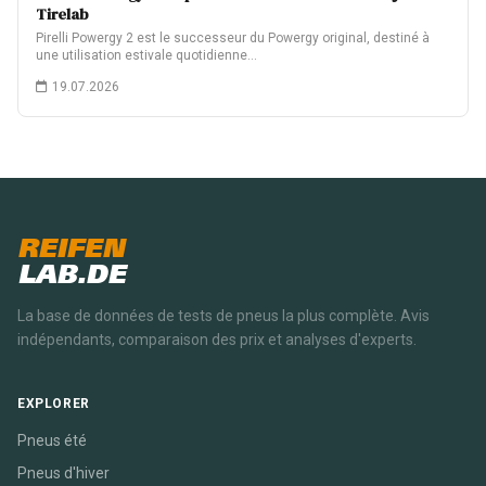
Tirelab
Pirelli Powergy 2 est le successeur du Powergy original, destiné à
une utilisation estivale quotidienne…
19.07.2026
REIFEN
LAB.DE
La base de données de tests de pneus la plus complète. Avis
indépendants, comparaison des prix et analyses d'experts.
EXPLORER
Pneus été
Pneus d'hiver