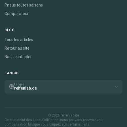
Pneus toutes saisons
Comparateur
BLOG
Tous les articles
Retour au site
Nous contacter
LANGUE
Langue
reifenlab.de
© 2026 reifenlab.de
Ce site inclut des liens d'affiliation. nous pouvons recevoir une
compensation lorsque vous cliquez sur certains liens.