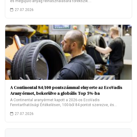
és megújuló anyag felhasználására törekszik.…
27.07.2026
A Continental 84/100 pontszámmal elnyerte az EcoVadis
Aranyérmet, bekerülve a globális Top 5%-ba
A Continental aranyérmet kapott a 2026-os EcoVadis
Fenntarthatósági Értékelésen, 100-ból 84 pontot szerezve, és
ezzel…
27.07.2026