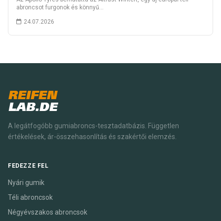
abroncsot furgonok és könnyű…
24.07.2026
REIFEN
LAB.DE
A legátfogóbb gumiabroncs-tesztadatbázis. Független
értékelések, ár-összehasonlítás és szakértői elemzés.
FEDEZZE FEL
Nyári gumik
Téli abroncsok
Négyévszakos abroncsok