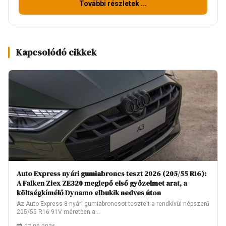
További részletek ...
Kapcsolódó cikkek
Auto Express nyári gumiabroncs teszt 2026 (205/55 R16):
A Falken Ziex ZE320 meglepő első győzelmet arat, a
költségkímélő Dynamo elbukik nedves úton
Az Auto Express 8 nyári gumiabroncsot tesztelt a rendkívül népszerű
205/55 R16 91V méretben a…