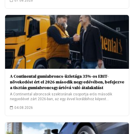
07.08.2026
A Continental gumiabroncs-üzletága 35%-os EBIT-
növekedést ért el 2026 második negyedévében, befejezve
a tisztán gumiabroncsgyártóvá való átalakulást
A Continental abroncsok szektorának csoportja erős második
negyedévet zárt 2026-ban, az egy évvel korábbihoz képest…
04.08.2026