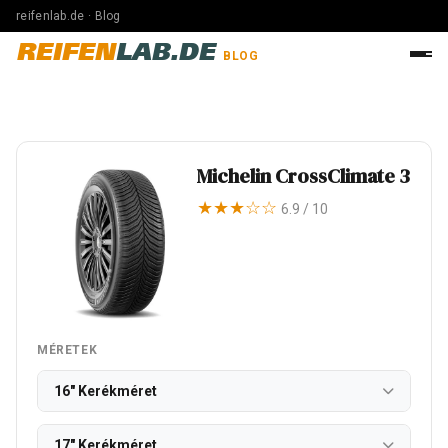
reifenlab.de · Blog
REIFEN
LAB.DE
BLOG
Michelin CrossClimate 3
★★★☆☆
6.9 / 10
MÉRETEK
16" Kerékméret
17" Kerékméret