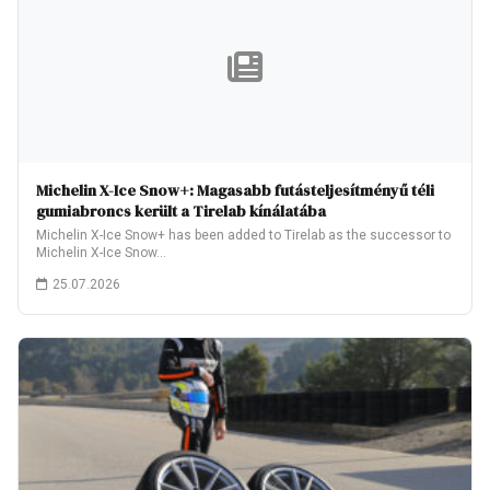
Michelin X-Ice Snow+: Magasabb futásteljesítményű téli
gumiabroncs került a Tirelab kínálatába
Michelin X-Ice Snow+ has been added to Tirelab as the successor to
Michelin X-Ice Snow…
25.07.2026