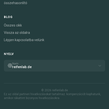
összehasonlító
BLOG
Összes cikk
Vissza az oldalra
Lépjen kapcsolatba velünk
NYELV
Nyelv
reifenlab.de
© 2026 reifenlab.de
Ez az oldal partneri hivatkozásokat tartalmaz. kompenzációt kaphatunk,
amikor rákattint bizonyos hivatkozásokra.