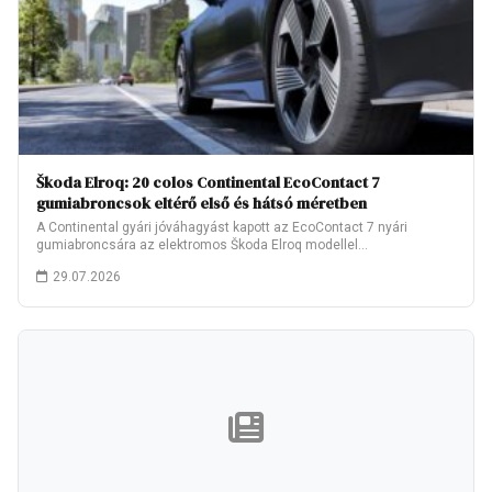
Škoda Elroq: 20 colos Continental EcoContact 7
gumiabroncsok eltérő első és hátsó méretben
A Continental gyári jóváhagyást kapott az EcoContact 7 nyári
gumiabroncsára az elektromos Škoda Elroq modellel…
29.07.2026