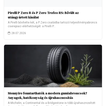
Pirelli P Zero R és P Zero Trofeo RS: Bővült az
utángyártott kínálat
A Pirelli bővítette két, a P Zero családba tartozó teljesítményabroncs
cserepiaci elérhetőségét: a Pirelli P…
28.07.2026
Mennyire fenntarthatók a modern gumiabroncsok?
Anyagok, hatékonyság és újrahasznosítás
A Michelin, a Continental és a Bridgestone is több újrahasznosított