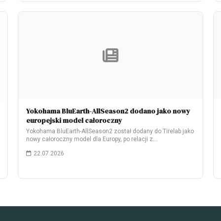
Yokohama BluEarth-AllSeason2 dodano jako nowy
europejski model całoroczny
Yokohama BluEarth-AllSeason2 został dodany do Tirelab jako
nowy całoroczny model dla Europy, po relacji z…
22.07.2026