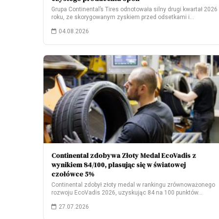
Grupa Continental’s Tires odnotowała silny drugi kwartał 2026
roku, ze skorygowanym zyskiem przed odsetkami i…
04.08.2026
Continental zdobywa Złoty Medal EcoVadis z
wynikiem 84/100, plasując się w światowej
czołówce 5%
Continental zdobył złoty medal w rankingu zrównoważonego
rozwoju EcoVadis 2026, uzyskując 84 na 100 punktów…
27.07.2026