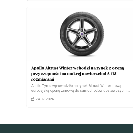
Apollo Altrust Winter wchodzi na rynek z oceną
przyczepności na mokrej nawierzchni A i 15
rozmiarami
Apollo Tyres wprowadziło na rynek Altrust Winter, nową
europejską oponę zimową do samochodów dostawczych i…
24.07.2026