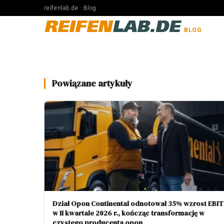
reifenlab.de · Blog
REIFEN
LAB.DE
BLOG
Powiązane artykuły
Dział Opon Continental odnotował 35% wzrost EBIT
w II kwartale 2026 r., kończąc transformację w
czystego producenta opon