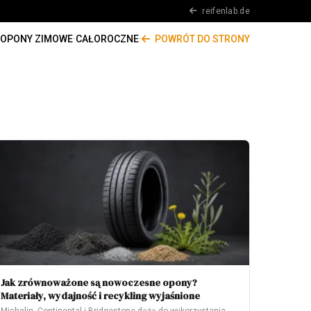
reifenlab.de
OPONY ZIMOWE
·
CAŁOROCZNE
·
POWRÓT DO STRONY
Jak zrównoważone są nowoczesne opony?
Materiały, wydajność i recykling wyjaśnione