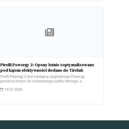
Pirelli Powergy 2: Opony letnie zoptymalizowane
pod kątem efektywności dodane do Tirelab
Pirelli Powergy 2 jest następcą oryginalnego Powergy,
przeznaczonym do codziennego użytku letniego, z
naciskiem na…
19.07.2026