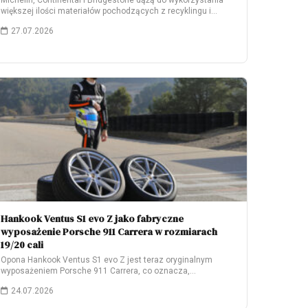
Michelin, Continental i Bridgestone dążą do wykorzystania
większej ilości materiałów pochodzących z recyklingu i
odnawialnych.…
27.07.2026
Hankook Ventus S1 evo Z jako fabryczne
wyposażenie Porsche 911 Carrera w rozmiarach
19/20 cali
Opona Hankook Ventus S1 evo Z jest teraz oryginalnym
wyposażeniem Porsche 911 Carrera, co oznacza,…
24.07.2026