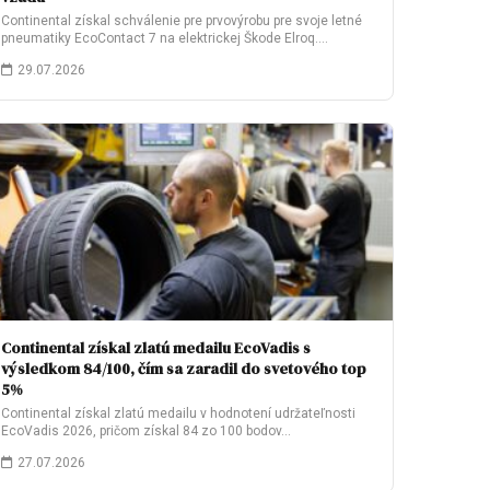
Continental získal schválenie pre prvovýrobu pre svoje letné
pneumatiky EcoContact 7 na elektrickej Škode Elroq.…
29.07.2026
Continental získal zlatú medailu EcoVadis s
výsledkom 84/100, čím sa zaradil do svetového top
5%
Continental získal zlatú medailu v hodnotení udržateľnosti
EcoVadis 2026, pričom získal 84 zo 100 bodov…
27.07.2026