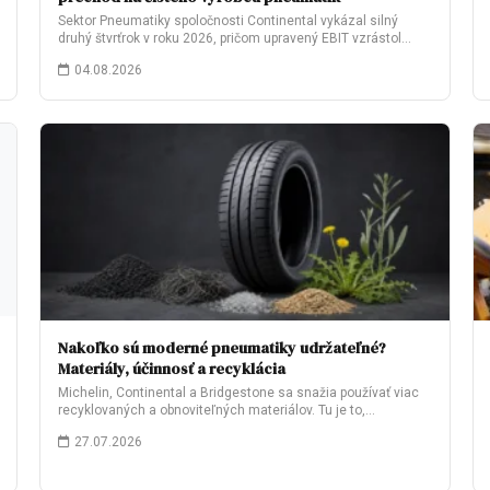
Sektor Pneumatiky spoločnosti Continental vykázal silný
druhý štvrťrok v roku 2026, pričom upravený EBIT vzrástol…
04.08.2026
Nakoľko sú moderné pneumatiky udržateľné?
Materiály, účinnosť a recyklácia
Michelin, Continental a Bridgestone sa snažia používať viac
recyklovaných a obnoviteľných materiálov. Tu je to,…
27.07.2026