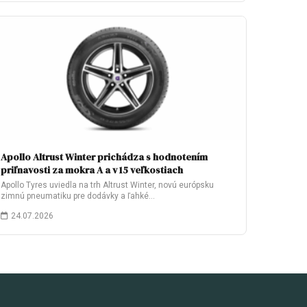
Apollo Altrust Winter prichádza s hodnotením
priľnavosti za mokra A a v 15 veľkostiach
Apollo Tyres uviedla na trh Altrust Winter, novú európsku
zimnú pneumatiku pre dodávky a ľahké…
24.07.2026