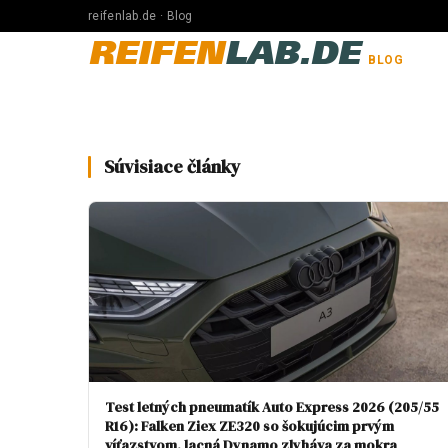
reifenlab.de · Blog
REIFEN
LAB.DE
BLOG
Súvisiace články
Test letných pneumatík Auto Express 2026 (205/55
R16): Falken Ziex ZE320 so šokujúcim prvým
víťazstvom, lacná Dynamo zlyháva za mokra