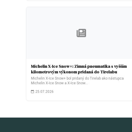
Michelin X-Ice Snow+: Zimná pneumatika s vyšším
kilometrovým výkonom pridaná do Tirelabu
Michelin X-Ice Snow+ bol pridaný do Tirelab ako nástupca
Michelin X-Ice Snow a X-Ice Snow…
25.07.2026