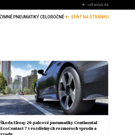
reifenlab.de
ZIMNÉ PNEUMATIKY
·
CELOROČNÉ
·
SPÄŤ NA STRÁNKU
Škoda Elroq: 20-palcové pneumatiky Continental
EcoContact 7 v rozdielnych rozmeroch vpredu a
vzadu