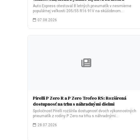
Auto Express otestoval 8 letných pneumatík v nesmierne
populárnej veľkosti 205/55 R16 91V na skúšobnom…
07.08.2026
Pirelli P Zero R a P Zero Trofeo RS: Rozšírená
dostupnosť na trhu s náhradnými dielmi
Spoločnosť Pirelli rozšírila dostupnosť dvoch výkonnostných
pneumatík z rodiny P Zero na trhu s náhradnými…
28.07.2026