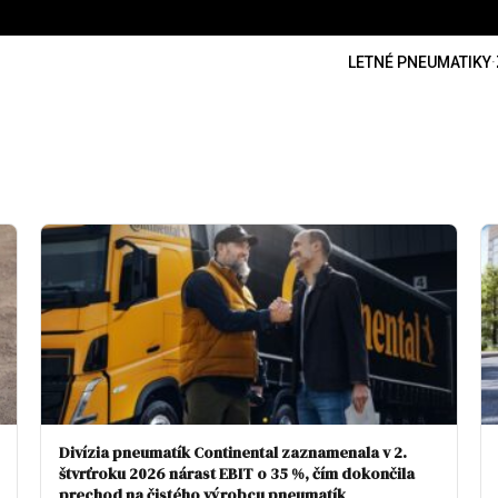
LETNÉ PNEUMATIKY
·
Divízia pneumatík Continental zaznamenala v 2.
štvrťroku 2026 nárast EBIT o 35 %, čím dokončila
prechod na čistého výrobcu pneumatík