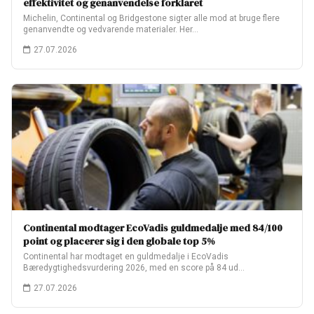
effektivitet og genanvendelse forklaret
Michelin, Continental og Bridgestone sigter alle mod at bruge flere
genanvendte og vedvarende materialer. Her…
27.07.2026
Continental modtager EcoVadis guldmedalje med 84/100
point og placerer sig i den globale top 5%
Continental har modtaget en guldmedalje i EcoVadis
Bæredygtighedsvurdering 2026, med en score på 84 ud…
27.07.2026