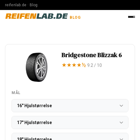
reifenlab.de · Blog
REIFEN
LAB.DE
BLOG
Bridgestone Blizzak 6
★★★★½
9.2 / 10
MÅL
16" Hjulstørrelse
17" Hjulstørrelse
18" Hjulstørrelse