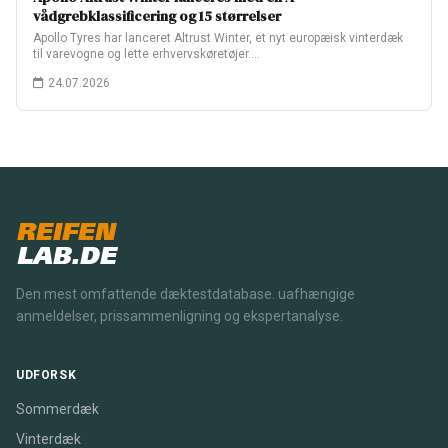
vådgrebklassificering og 15 størrelser
Apollo Tyres har lanceret Altrust Winter, et nyt europæisk vinterdæk
til varevogne og lette erhvervskøretøjer.…
24.07.2026
REIFEN
LAB.DE
Den mest omfattende dæktestdatabase. uafhængige
anmeldelser, prissammenligning og ekspertanalyse.
UDFORSK
Sommerdæk
Vinterdæk