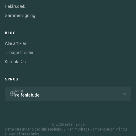
Helårsdæk
Sammenligning
BLOG
Alle artikler
Tilbage til siden
Kontakt Os
SPROG
Sprog
reifenlab.de
© 2026 reifenlab.de
Dette site indeholder affiliate-links. vi kan modtage kompensation, når du
klikker på visse links.