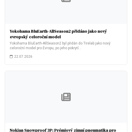
Yokohama BluEarth-AllSeason2 přidáno jako nový
evropský celoroční model
Yokohama BluEarth-AllSeason2 byl přidán do Tirelab jako nový
celoroční model pro Evropu, po jeho pokrytí…
22.07.2026
Nokian Snowproof 3P: Prémiový zimní pneumatika pro