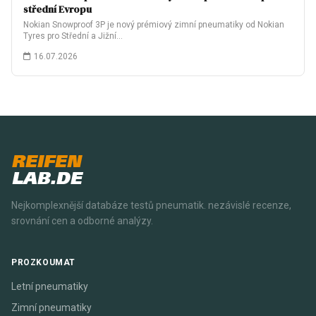
střední Evropu
Nokian Snowproof 3P je nový prémiový zimní pneumatiky od Nokian
Tyres pro Střední a Jižní…
16.07.2026
REIFEN
LAB.DE
Nejkomplexnější databáze testů pneumatik. nezávislé recenze,
srovnání cen a odborné analýzy.
PROZKOUMAT
Letní pneumatiky
Zimní pneumatiky