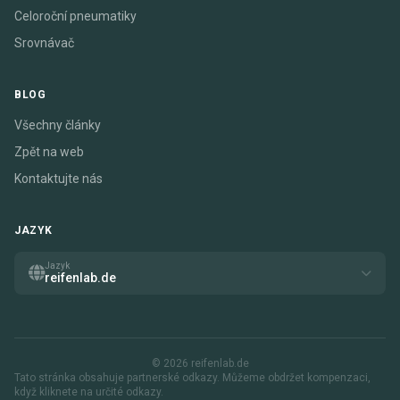
Celoroční pneumatiky
Srovnávač
BLOG
Všechny články
Zpět na web
Kontaktujte nás
JAZYK
Jazyk
reifenlab.de
© 2026 reifenlab.de
Tato stránka obsahuje partnerské odkazy. Můžeme obdržet kompenzaci,
když kliknete na určité odkazy.