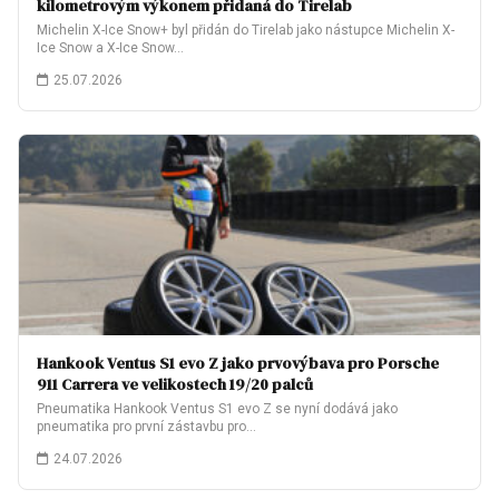
kilometrovým výkonem přidaná do Tirelab
Michelin X-Ice Snow+ byl přidán do Tirelab jako nástupce Michelin X-
Ice Snow a X-Ice Snow…
25.07.2026
Hankook Ventus S1 evo Z jako prvovýbava pro Porsche
911 Carrera ve velikostech 19/20 palců
Pneumatika Hankook Ventus S1 evo Z se nyní dodává jako
pneumatika pro první zástavbu pro…
24.07.2026