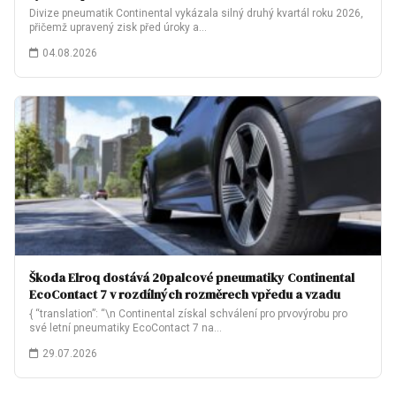
Divize pneumatik Continental vykázala silný druhý kvartál roku 2026,
přičemž upravený zisk před úroky a…
04.08.2026
Škoda Elroq dostává 20palcové pneumatiky Continental
EcoContact 7 v rozdílných rozměrech vpředu a vzadu
{ “translation”: “\n Continental získal schválení pro prvovýrobu pro
své letní pneumatiky EcoContact 7 na…
29.07.2026