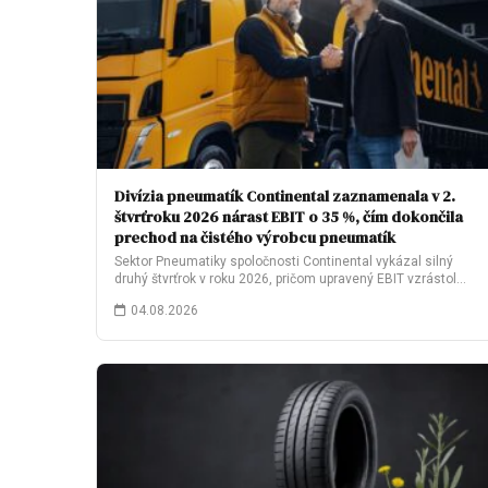
Divízia pneumatík Continental zaznamenala v 2.
štvrťroku 2026 nárast EBIT o 35 %, čím dokončila
prechod na čistého výrobcu pneumatík
Sektor Pneumatiky spoločnosti Continental vykázal silný
druhý štvrťrok v roku 2026, pričom upravený EBIT vzrástol…
04.08.2026