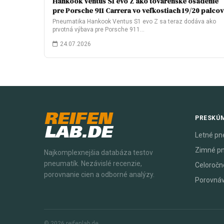
Hankook Ventus S1 evo Z ako továrenské osadenie
pre Porsche 911 Carrera vo veľkostiach 19/20 palcov
Pneumatika Hankook Ventus S1 evo Z sa teraz dodáva ako
prvotná výbava pre Porsche 911…
24.07.2026
REIFEN
PRESKÚ
LAB.DE
Letné pn
Zimné p
Najkomplexnejšia databáza testov
pneumatík. Nezávislé recenzie,
Celoročn
porovnanie cien a odborné analýzy.
Porovná
© 2026 reifenlab.de