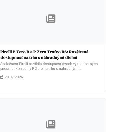
Pirelli P Zero R a P Zero Trofeo RS: Rozšírená
dostupnosť na trhu s náhradnými dielmi
Spoločnosť Pirelli rozšírila dostupnosť dvoch výkonnostných
pneumatík z rodiny P Zero na trhu s náhradnými…
28.07.2026