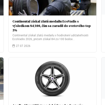
Continental získal zlatú medailu EcoVadis s
výsledkom 84/100, čím sa zaradil do svetového top
5%
Continental získal zlatú medailu v hodnotení udržateľnosti
EcoVadis 2026, pričom získal 84 zo 100 bodov…
27.07.2026