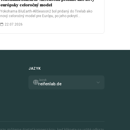
európsky celoročný model
Yokohama BluEarth-AllSeason2 bol pridaný do Tirelab ako
nový celoročný model pre Európu, po jeho pokrytí…
22.07.2026
JAZYK
Jazyk
reifenlab.de
kazy. môžeme dostať kompenzáciu, keď kliknete na určité odkazy.