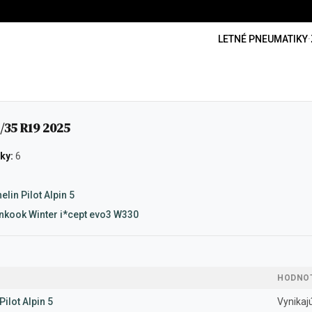
LETNÉ PNEUMATIKY
·
35 R19 2025
ky:
6
elin Pilot Alpin 5
nkook Winter i*cept evo3 W330
HODNO
Pilot Alpin 5
Vynikaj