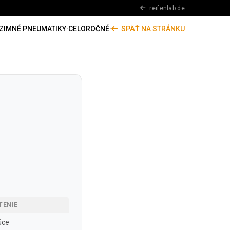
reifenlab.de
ZIMNÉ PNEUMATIKY
·
CELOROČNÉ
·
SPÄŤ NA STRÁNKU
TENIE
úce