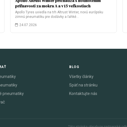
Apollo Altrust Winter prichádza s hodnotením
priľnavosti za mokra A a v 15 veľkostiach
Apollo Tyres uviedla na trh Altrust Winter, novú európsku
zimnú pneumatiku pre dodávky a ľahké…
24.07.2026
MAŤ
BLOG
eumatiky
Všetky články
neumatiky
Späť na stránku
é pneumatiky
Kontaktujte nás
vač
Táto stránka obsahuje partnerské od