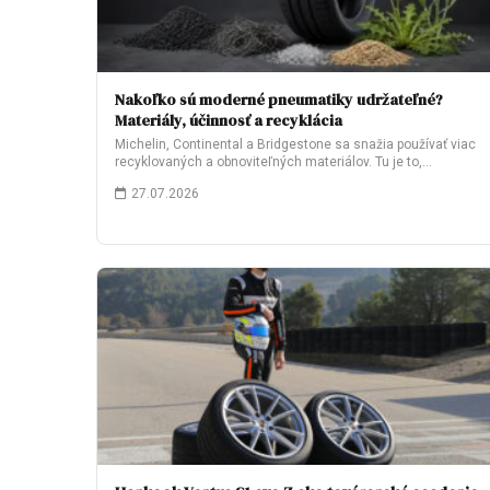
Nakoľko sú moderné pneumatiky udržateľné?
Materiály, účinnosť a recyklácia
Michelin, Continental a Bridgestone sa snažia používať viac
recyklovaných a obnoviteľných materiálov. Tu je to,…
27.07.2026