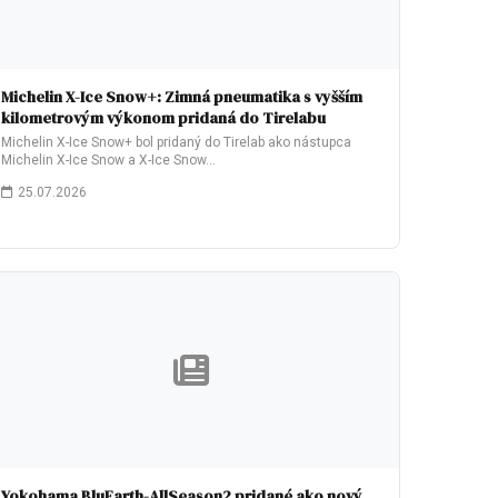
Michelin X-Ice Snow+: Zimná pneumatika s vyšším
kilometrovým výkonom pridaná do Tirelabu
Michelin X-Ice Snow+ bol pridaný do Tirelab ako nástupca
Michelin X-Ice Snow a X-Ice Snow…
25.07.2026
Yokohama BluEarth-AllSeason2 pridané ako nový