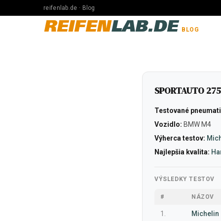
reifenlab.de · Blog
REIFEN
LAB.DE
BLOG
SPORTAUTO 275/
Testované pneumati
Vozidlo:
BMW M4
Výherca testov:
Mich
Najlepšia kvalita:
Ha
VÝSLEDKY TESTOV
#
NÁZOV
1.
Michelin 