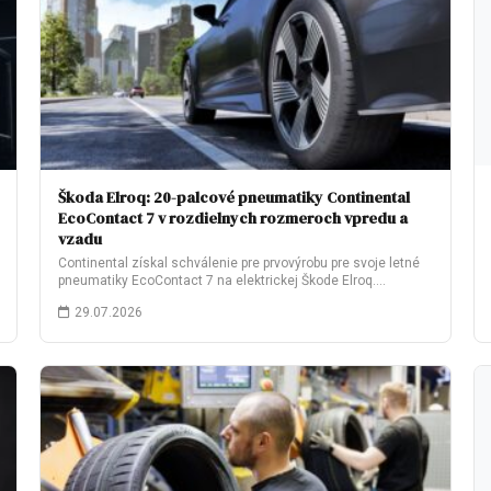
Škoda Elroq: 20-palcové pneumatiky Continental
EcoContact 7 v rozdielnych rozmeroch vpredu a
vzadu
Continental získal schválenie pre prvovýrobu pre svoje letné
pneumatiky EcoContact 7 na elektrickej Škode Elroq.…
29.07.2026