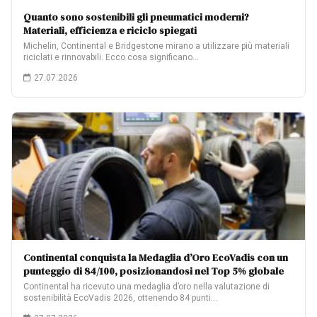
Quanto sono sostenibili gli pneumatici moderni?
Materiali, efficienza e riciclo spiegati
Michelin, Continental e Bridgestone mirano a utilizzare più materiali
riciclati e rinnovabili. Ecco cosa significano…
27.07.2026
Continental conquista la Medaglia d’Oro EcoVadis con un
punteggio di 84/100, posizionandosi nel Top 5% globale
Continental ha ricevuto una medaglia d’oro nella valutazione di
sostenibilità EcoVadis 2026, ottenendo 84 punti…