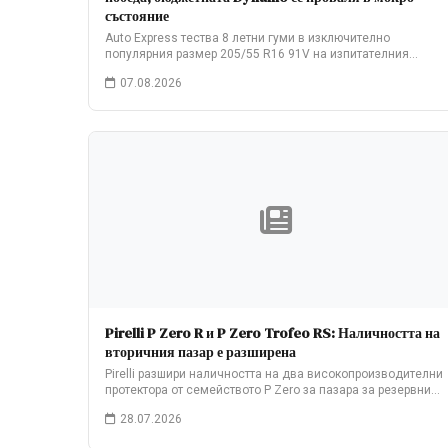
състояние
Auto Express тества 8 летни гуми в изключително
популярния размер 205/55 R16 91V на изпитателния…
07.08.2026
Pirelli P Zero R и P Zero Trofeo RS: Наличността на
вторичния пазар е разширена
Pirelli разшири наличността на два високопроизводителни
протектора от семейството P Zero за пазара за резервни…
28.07.2026