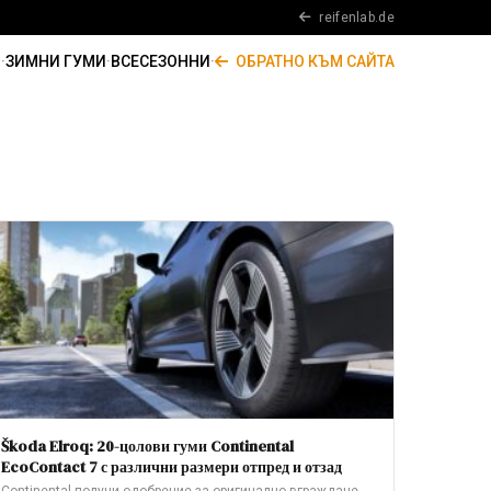
reifenlab.de
И
·
ЗИМНИ ГУМИ
·
ВСЕСЕЗОННИ
·
ОБРАТНО КЪМ САЙТА
Škoda Elroq: 20-цолови гуми Continental
EcoContact 7 с различни размери отпред и отзад