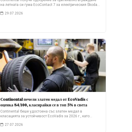
Continental получи одобрение за оригинално вграждане
на летната си гума EcoContact 7 за електрическия Škoda…
29.07.2026
Continental печели златен медал от EcoVadis с
оценка 84/100, класирайки се в топ 5% в света
Continental беше удостоена със златен медал в
класацията за устойчивост EcoVadis за 2026 г., като…
27.07.2026