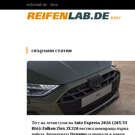
reifenlab.de · блог
REIFEN
LAB.DE
БЛОГ
свързани статии
Тест на летни гуми на Auto Express 2026 (205/55
R16): Falken Ziex ZE320 постига шокираща първа
победа, бюджетната Dynamo се проваля в мокро