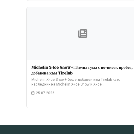
Michelin X-Ice Snow+: Зимна гума с по-висок пробег,
добавена към Tirelab
Michelin X-Ice Snow+ беше добавен към Tirelab като
наследник на Michelin X-Ice Snow и X-Ice…
25.07.2026