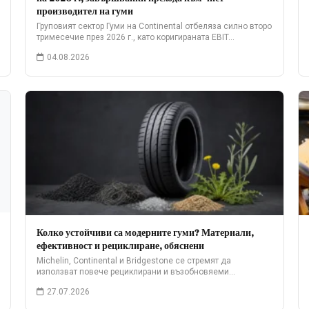
производител на гуми
Груповият сектор Гуми на Continental отбеляза силно второ
тримесечие през 2026 г., като коригираната EBIT…
04.08.2026
Колко устойчиви са модерните гуми? Материали,
ефективност и рециклиране, обяснени
Michelin, Continental и Bridgestone се стремят да
използват повече рециклирани и възобновяеми
материали. Ето какво…
27.07.2026