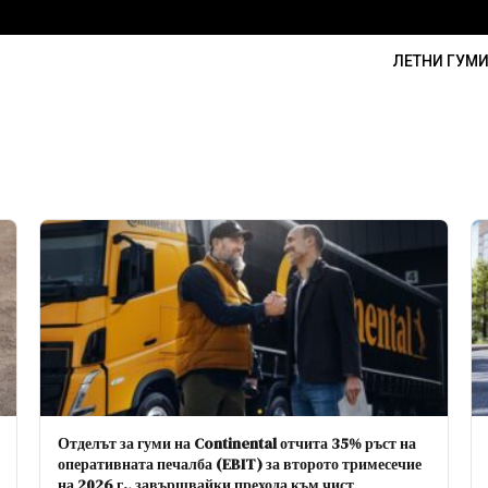
ЛЕТНИ ГУМ
Отделът за гуми на Continental отчита 35% ръст на
оперативната печалба (EBIT) за второто тримесечие
на 2026 г., завършвайки прехода към чист