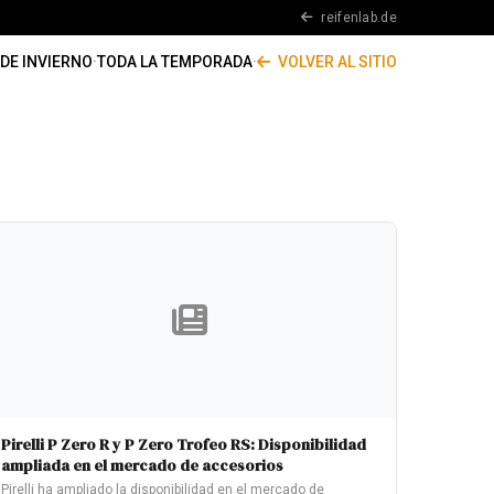
reifenlab.de
DE INVIERNO
·
TODA LA TEMPORADA
·
VOLVER AL SITIO
Pirelli P Zero R y P Zero Trofeo RS: Disponibilidad
ampliada en el mercado de accesorios
Pirelli ha ampliado la disponibilidad en el mercado de