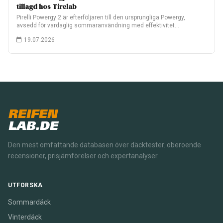
tillagd hos Tirelab
Pirelli Powergy 2 är efterföljaren till den ursprungliga Powergy,
avsedd för vardaglig sommaranvändning med effektivitet…
19.07.2026
REIFEN
LAB.DE
Den mest omfattande databasen över däcktester. oberoende
recensioner, prisjämförelser och expertanalyser.
UTFORSKA
Sommardäck
Vinterdäck