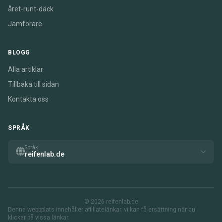
året-runt-däck
Jämförare
BLOGG
Alla artiklar
Tillbaka till sidan
Kontakta oss
SPRÅK
Språk
reifenlab.de
© 2026 reifenlab.de
Denna webbplats innehåller affiliatelänkar. vi kan få ersättning när du
klickar på vissa länkar.