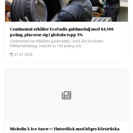
Continental erhåller EcoVadis guldmedalj med 84/100
poäng, placerar sig i globala topp 5%
Continental har tilldelats guldmedalj i 2026 års EcoVadis
hållbarhetsbetyg, med 84 av 100 poäng och…
27.07.2026
Michelin X-Ice Snow+: Vinterdäck med högre körsträcka