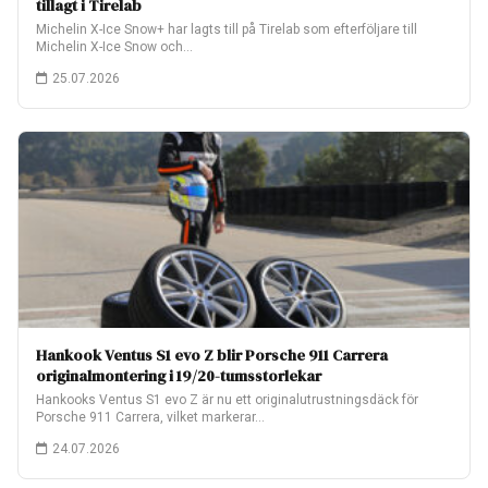
tillagt i Tirelab
Michelin X-Ice Snow+ har lagts till på Tirelab som efterföljare till
Michelin X-Ice Snow och…
25.07.2026
Hankook Ventus S1 evo Z blir Porsche 911 Carrera
originalmontering i 19/20-tumsstorlekar
Hankooks Ventus S1 evo Z är nu ett originalutrustningsdäck för
Porsche 911 Carrera, vilket markerar…
24.07.2026