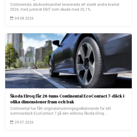
Continentals däckverksamhet levererade ett starkt andra kvartal
2026, med justerat EBIT som ökade med 35,1%…
04.08.2026
Škoda Elroq får 20-tums Continental EcoContact 7-däck i
olika dimensioner fram och bak
Continental har fått originalutrustningsgodkännande för sitt
sommardäck EcoContact 7 på den eldrivna Škoda Elroq.
Fabriksmonteringen…
29.07.2026