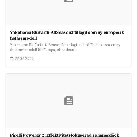
Yokohama BluEarth-AllSeason2 tillagd som ny europeisk
helårsmodell
Yokohama BluEarth-AllSeason2 har lagts till på Tirelab som en ny
året-runt-modell för Europa, efter dess…
22.07.2026
Pirelli Powergy 2: Effektivitetsfokuserad sommardäck