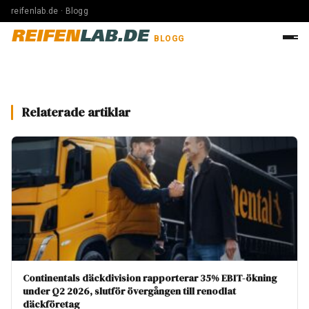
reifenlab.de · Blogg
REIFEN
LAB.DE
BLOGG
Relaterade artiklar
Continentals däckdivision rapporterar 35% EBIT-ökning
under Q2 2026, slutför övergången till renodlat
däckföretag