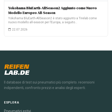
Yokohama BluEarth-AllSeason2 Aggiunto come Nuovo
Modello Europeo All-Season
Yokohama BluEarth-AllSeason2 è stato aggiunto a Tirelab come
nuovo modello all-season per l’Europa, a seguito…
22.07.2026
REIFEN
LAB.DE
Il database di test sui pneumatici più completo. recensioni
indipendenti, confronto prezzi e analisi degli esperti.
ESPLORA
Pneumatici estivi