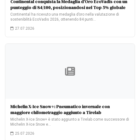
Continental conquista la Medaglia d’Oro EcoVadis con un
punteggio di 84/100, posizionandosi nel Top 5% globale
Continental ha ricevuto una medaglia d’oro nella valutazione di
sostenibilità EcoVadis 2026, ottenendo 84 punti…
27.07.2026
Michelin X-Ice Snow+: Pneumatico invernale con
maggiore chilometraggio aggiunto a Tirelab
Michelin X-Ice Snow+ è stato aggiunto a Tirelab come successore di
Michelin X-Ice Snow e…
25.07.2026