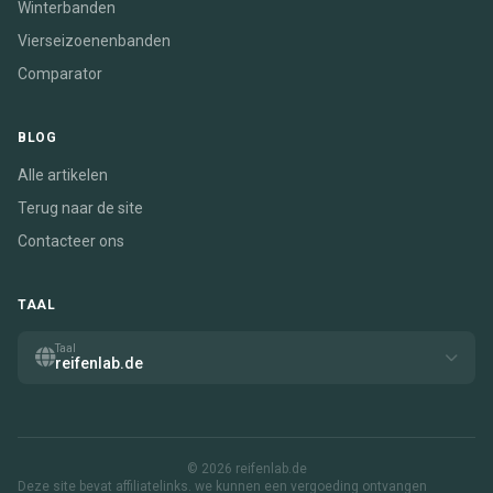
Winterbanden
Vierseizoenenbanden
Comparator
BLOG
Alle artikelen
Terug naar de site
Contacteer ons
TAAL
Taal
reifenlab.de
© 2026 reifenlab.de
Deze site bevat affiliatelinks. we kunnen een vergoeding ontvangen