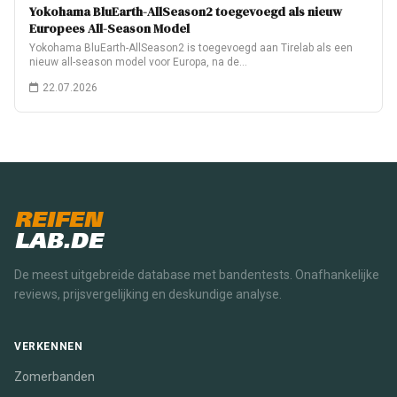
Yokohama BluEarth-AllSeason2 toegevoegd als nieuw
Europees All-Season Model
Yokohama BluEarth-AllSeason2 is toegevoegd aan Tirelab als een
nieuw all-season model voor Europa, na de…
22.07.2026
REIFEN
LAB.DE
De meest uitgebreide database met bandentests. Onafhankelijke
reviews, prijsvergelijking en deskundige analyse.
VERKENNEN
Zomerbanden