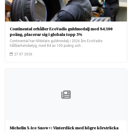
Continental erhåller EcoVadis guldmedalj med 84/100
poäng, placerar sig i globala topp 5%
Continental har tilldelats guldmedalj i 2026 års EcoVadis
hållbarhetsbetyg, med 84 av 100 poäng och…
27.07.2026
Michelin X-Ice Snow+: Vinterdäck med högre körsträcka