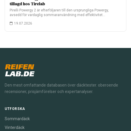
tillagd hos Tirelab
Pirelli Powergy 2 är efterföljaren till den ursprungliga Powergy,
avsedd för vardaglig sommaranvändning med effektivitet…
19.07.2026
REIFEN
LAB.DE
Den mest omfattande databasen över däcktester. oberoende
recensioner, prisjämförelser och expertanalyser.
UTFORSKA
Sommardäck
Vinterdäck