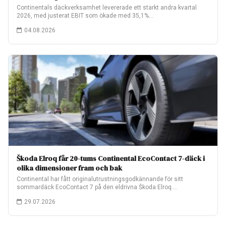
Continentals däckverksamhet levererade ett starkt andra kvartal
2026, med justerat EBIT som ökade med 35,1%…
04.08.2026
Škoda Elroq får 20-tums Continental EcoContact 7-däck i
olika dimensioner fram och bak
Continental har fått originalutrustningsgodkännande för sitt
sommardäck EcoContact 7 på den eldrivna Škoda Elroq.
Fabriksmonteringen…
29.07.2026