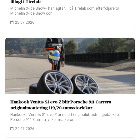
tillagt i Tirelab
Michelin X-Ice Snow+ har lagts till på Tirelab som efterföljare till
Michelin X-Ice Snow och…
25.07.2026
Hankook Ventus S1 evo Z blir Porsche 911 Carrera
originalmontering i 19/20-tumsstorlekar
Hankooks Ventus S1 evo Z är nu ett originalutrustningsdäck för
Porsche 911 Carrera, vilket markerar…
24.07.2026