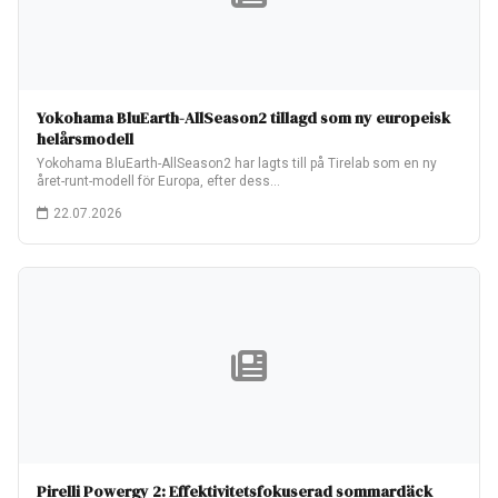
Yokohama BluEarth-AllSeason2 tillagd som ny europeisk
helårsmodell
Yokohama BluEarth-AllSeason2 har lagts till på Tirelab som en ny
året-runt-modell för Europa, efter dess…
22.07.2026
Pirelli Powergy 2: Effektivitetsfokuserad sommardäck