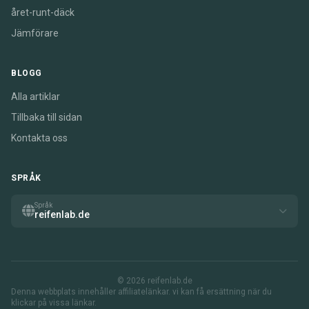
året-runt-däck
Jämförare
BLOGG
Alla artiklar
Tillbaka till sidan
Kontakta oss
SPRÅK
Språk
reifenlab.de
© 2026 reifenlab.de
Denna webbplats innehåller affiliatelänkar. vi kan få ersättning när du
klickar på vissa länkar.