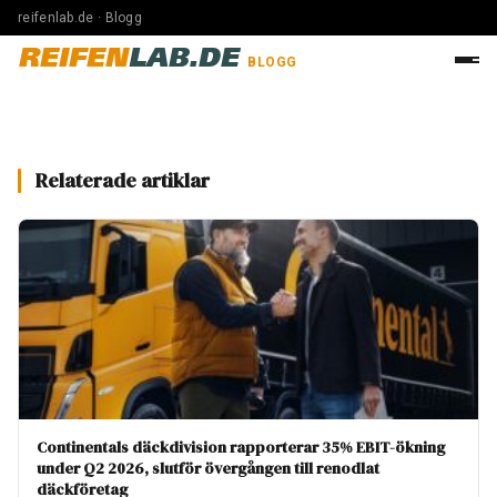
reifenlab.de · Blogg
REIFEN
LAB.DE
BLOGG
Relaterade artiklar
Continentals däckdivision rapporterar 35% EBIT-ökning
under Q2 2026, slutför övergången till renodlat
däckföretag