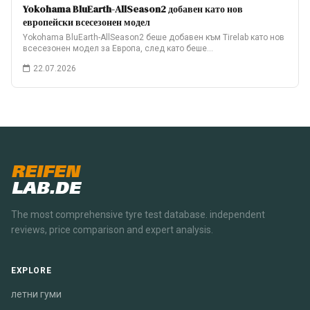
Yokohama BluEarth-AllSeason2 добавен като нов
европейски всесезонен модел
Yokohama BluEarth-AllSeason2 беше добавен към Tirelab като нов
всесезонен модел за Европа, след като беше…
22.07.2026
REIFEN
LAB.DE
The most comprehensive tyre test database. independent
reviews, price comparison and expert analysis.
EXPLORE
летни гуми