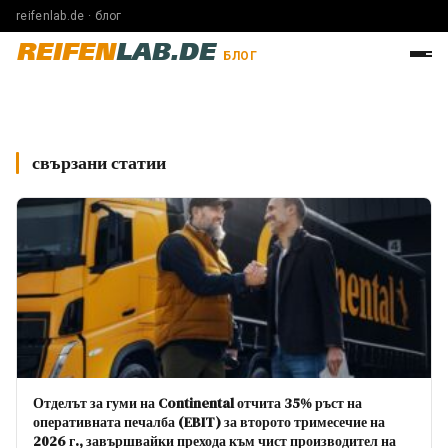
reifenlab.de · блог
REIFEN
LAB.DE
БЛОГ
свързани статии
Отделът за гуми на Continental отчита 35% ръст на
оперативната печалба (EBIT) за второто тримесечие на
2026 г., завършвайки прехода към чист производител на