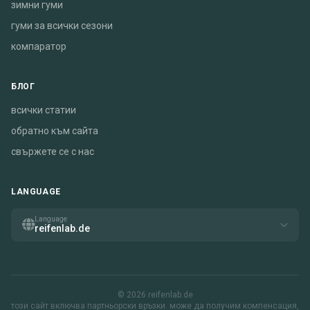
зимни гуми
гуми за всички сезони
компаратор
БЛОГ
всички статии
обратно към сайта
свържете се с нас
LANGUAGE
Language
reifenlab.de
© 2026 reifenlab.de
този сайт включва партньорски връзки. може да получим компенсация,