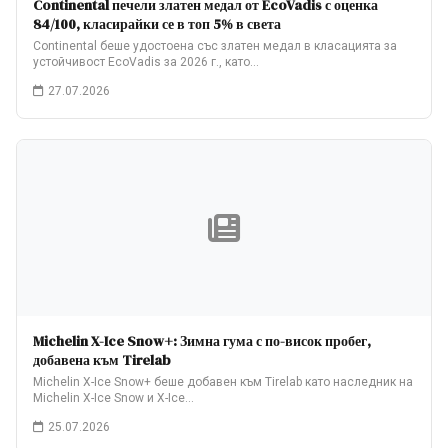
Continental печели златен медал от EcoVadis с оценка
84/100, класирайки се в топ 5% в света
Continental беше удостоена със златен медал в класацията за
устойчивост EcoVadis за 2026 г., като…
27.07.2026
Michelin X-Ice Snow+: Зимна гума с по-висок пробег,
добавена към Tirelab
Michelin X-Ice Snow+ беше добавен към Tirelab като наследник на
Michelin X-Ice Snow и X-Ice…
25.07.2026