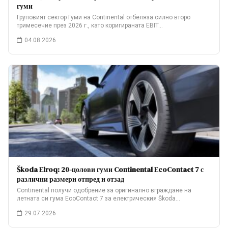
гуми
Груповият сектор Гуми на Continental отбеляза силно второ
тримесечие през 2026 г., като коригираната EBIT…
04.08.2026
Škoda Elroq: 20-цолови гуми Continental EcoContact 7 с
различни размери отпред и отзад
Continental получи одобрение за оригинално вграждане на
летната си гума EcoContact 7 за електрическия Škoda…
29.07.2026