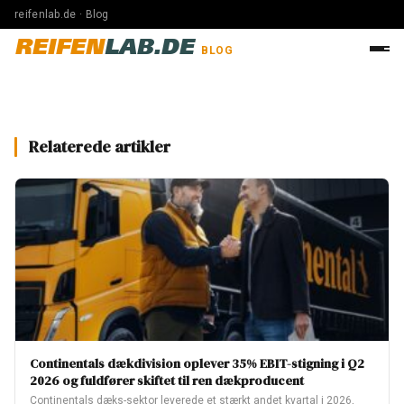
reifenlab.de · Blog
REIFEN
LAB.DE
BLOG
Relaterede artikler
Continentals dækdivision oplever 35% EBIT-stigning i Q2
2026 og fuldfører skiftet til ren dækproducent
Continentals dæks-sektor leverede et stærkt andet kvartal i 2026,