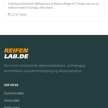
Yokohama BluEarth-AllSeason2 er blevet tilføjet til Tirelab som en ny
helårsmodel til Europa, efter dens…
22.07.2026
REIFEN
LAB.DE
Den mest omfattende dæktestdatabase. uafhængige
anmeldelser, prissammenligning og ekspertanalyse.
UDFORSK
Sommerdæk
Vinterdæk
Helårsdæk