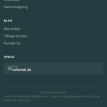
Sammenligning
BLOG
Alle artikler
Tilbage til siden
Kontakt Os
SPROG
Sprog
reifenlab.de
© 2026 reifenlab.de
Dette site indeholder affiliate-links. vi kan modtage kompensation, når du
klikker på visse links.