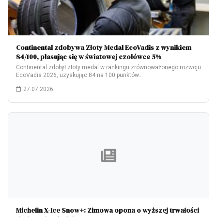
Continental zdobywa Złoty Medal EcoVadis z wynikiem
84/100, plasując się w światowej czołówce 5%
Continental zdobył złoty medal w rankingu zrównoważonego rozwoju
EcoVadis 2026, uzyskując 84 na 100 punktów…
27.07.2026
Michelin X-Ice Snow+: Zimowa opona o wyższej trwałości