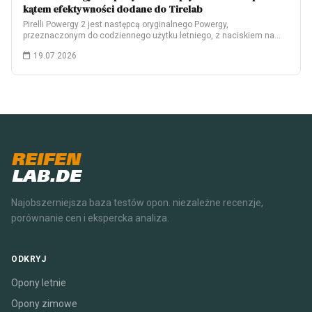
kątem efektywności dodane do Tirelab
Pirelli Powergy 2 jest następcą oryginalnego Powergy,
przeznaczonym do codziennego użytku letniego, z naciskiem na…
19.07.2026
REIFEN
LAB.DE
Najobszerniejsza baza testów opon. niezależne recenzje,
porównanie cen i ekspercka analiza.
ODKRYJ
Opony letnie
Opony zimowe