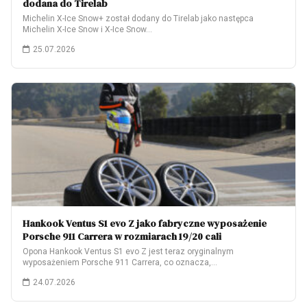
dodana do Tirelab
Michelin X-Ice Snow+ został dodany do Tirelab jako następca
Michelin X-Ice Snow i X-Ice Snow…
25.07.2026
Hankook Ventus S1 evo Z jako fabryczne wyposażenie
Porsche 911 Carrera w rozmiarach 19/20 cali
Opona Hankook Ventus S1 evo Z jest teraz oryginalnym
wyposażeniem Porsche 911 Carrera, co oznacza,…
24.07.2026