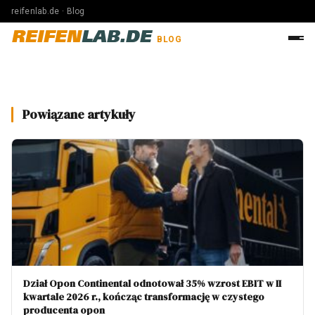
reifenlab.de · Blog
REIFEN
LAB.DE
BLOG
Powiązane artykuły
Dział Opon Continental odnotował 35% wzrost EBIT w II
kwartale 2026 r., kończąc transformację w czystego
producenta opon