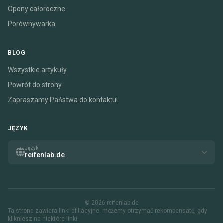
Opony całoroczne
Porównywarka
BLOG
Wszystkie artykuły
Powrót do strony
Zapraszamy Państwa do kontaktu!
JĘZYK
Język
reifenlab.de
© 2026 reifenlab.de
Ta strona zawiera linki afiliacyjne. możemy otrzymać rekompensatę, gdy
klikniesz na niektóre linki.