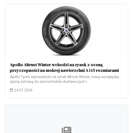
Apollo Altrust Winter wchodzi na rynek z oceną
przyczepności na mokrej nawierzchni A i 15 rozmiarami
Apollo Tyres wprowadziło na rynek Altrust Winter, nową europejską
oponę zimową do samochodów dostawczych i…
24.07.2026