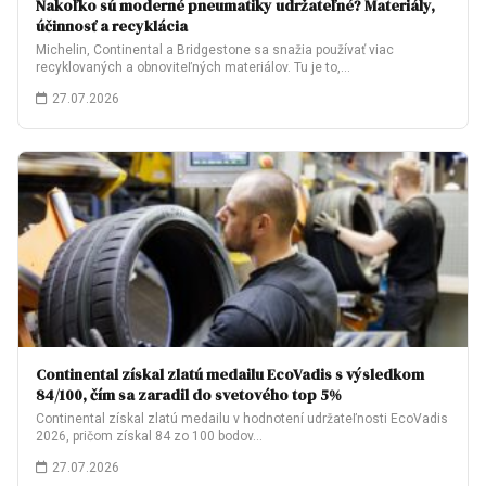
Nakoľko sú moderné pneumatiky udržateľné? Materiály,
účinnosť a recyklácia
Michelin, Continental a Bridgestone sa snažia používať viac
recyklovaných a obnoviteľných materiálov. Tu je to,…
27.07.2026
Continental získal zlatú medailu EcoVadis s výsledkom
84/100, čím sa zaradil do svetového top 5%
Continental získal zlatú medailu v hodnotení udržateľnosti EcoVadis
2026, pričom získal 84 zo 100 bodov…
27.07.2026