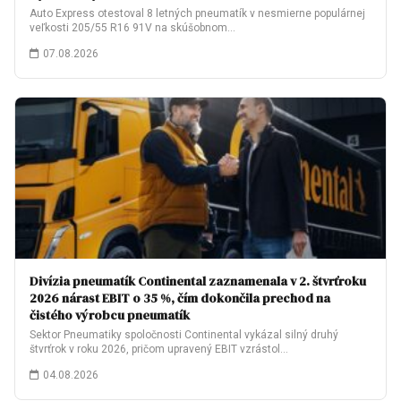
Auto Express otestoval 8 letných pneumatík v nesmierne populárnej
veľkosti 205/55 R16 91V na skúšobnom…
07.08.2026
Divízia pneumatík Continental zaznamenala v 2. štvrťroku
2026 nárast EBIT o 35 %, čím dokončila prechod na
čistého výrobcu pneumatík
Sektor Pneumatiky spoločnosti Continental vykázal silný druhý
štvrťrok v roku 2026, pričom upravený EBIT vzrástol…
04.08.2026