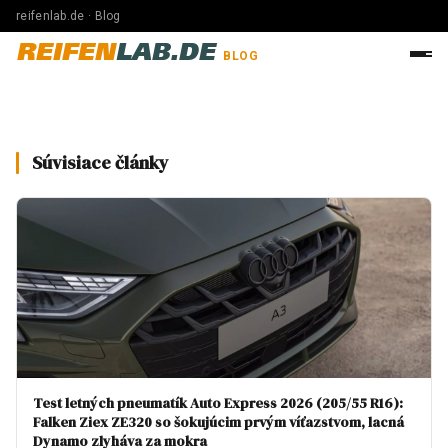
reifenlab.de · Blog
REIFEN
LAB.DE
BLOG
Súvisiace články
Test letných pneumatík Auto Express 2026 (205/55 R16):
Falken Ziex ZE320 so šokujúcim prvým víťazstvom, lacná
Dynamo zlyháva za mokra