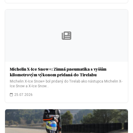
Michelin X-Ice Snow+: Zimná pneumatika s vyšším
kilometrovým výkonom pridaná do Tirelabu
Michelin X-Ice Snow+ bol pridaný do Tirelab ako nástupca Michelin X-
Ice Snow a X-Ice Snow…
25.07.2026