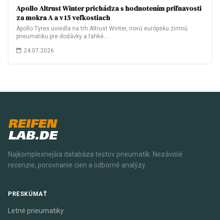
Apollo Altrust Winter prichádza s hodnotením priľnavosti
za mokra A a v 15 veľkostiach
Apollo Tyres uviedla na trh Altrust Winter, novú európsku zimnú
pneumatiku pre dodávky a ľahké…
24.07.2026
REIFEN
LAB.DE
Najkomplexnejšia databáza testov pneumatík. Nezávislé
recenzie, porovnanie cien a odborné analýzy.
PRESKÚMAŤ
Letné pneumatiky