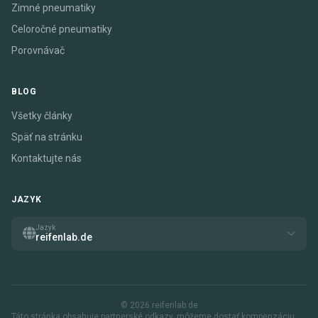
Zimné pneumatiky
Celoročné pneumatiky
Porovnávač
BLOG
Všetky články
Späť na stránku
Kontaktujte nás
JAZYK
Jazyk
reifenlab.de
© 2026 reifenlab.de
Táto stránka obsahuje partnerské odkazy. môžeme dostať kompenzáciu,