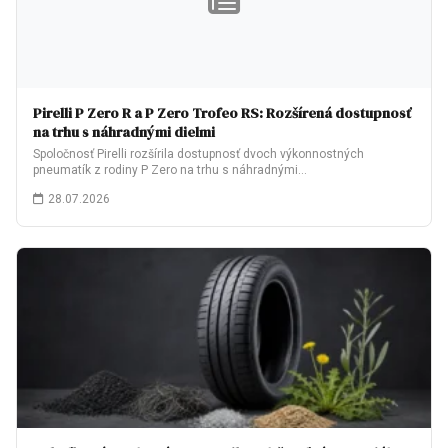
Pirelli P Zero R a P Zero Trofeo RS: Rozšírená dostupnosť
na trhu s náhradnými dielmi
Spoločnosť Pirelli rozšírila dostupnosť dvoch výkonnostných
pneumatík z rodiny P Zero na trhu s náhradnými…
28.07.2026