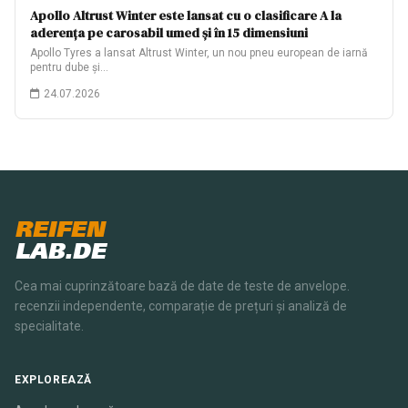
Apollo Altrust Winter este lansat cu o clasificare A la
aderența pe carosabil umed și în 15 dimensiuni
Apollo Tyres a lansat Altrust Winter, un nou pneu european de iarnă
pentru dube și…
24.07.2026
REIFEN
LAB.DE
Cea mai cuprinzătoare bază de date de teste de anvelope.
recenzii independente, comparație de prețuri și analiză de
specialitate.
EXPLOREAZĂ