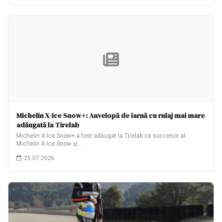
Michelin X-Ice Snow+: Anvelopă de iarnă cu rulaj mai mare
adăugată la Tirelab
Michelin X-Ice Snow+ a fost adăugat la Tirelab ca succesor al
Michelin X-Ice Snow și…
25.07.2026