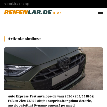
reifenlab.de · Blog
REIFEN
LAB.DE
BLOG
Articole similare
Auto Express Test anvelope de vară 2026 (205/55 R16):
Falken Ziex ZE320 obține surprinzător prima victorie,
anvelopa ieftină Dynamo eșuează pe umed