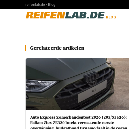
reifenlab.de · Blog
REIFEN
LAB.DE
BLOG
Gerelateerde artikelen
Auto Express Zomerbandentest 2026 (205/55 R16):
Falken Ziex ZE320 boekt verrassende eerste
overwinning, budgetband Dynamo faalt in de regen