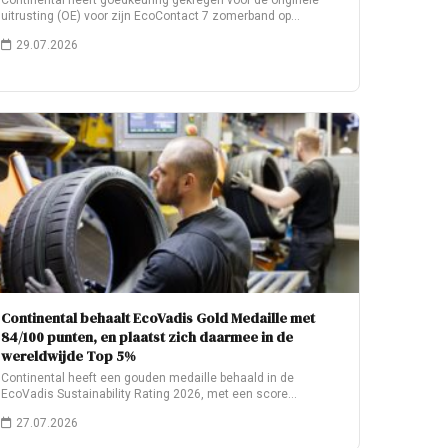
Continental heeft goedkeuring gekregen voor de originele
uitrusting (OE) voor zijn EcoContact 7 zomerband op…
29.07.2026
Continental behaalt EcoVadis Gold Medaille met
84/100 punten, en plaatst zich daarmee in de
wereldwijde Top 5%
Continental heeft een gouden medaille behaald in de
EcoVadis Sustainability Rating 2026, met een score…
27.07.2026