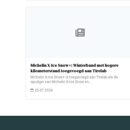
Michelin X-Ice Snow+: Winterband met hogere
kilometerstand toegevoegd aan Tirelab
Michelin X-Ice Snow+ is toegevoegd aan Tirelab als de
opvolger van Michelin X-Ice Snow en…
25.07.2026