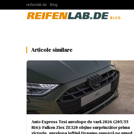
reifenlab.de · Blog
REIFEN
LAB.DE
BLOG
Articole similare
Auto Express Test anvelope de vară 2026 (205/55
R16): Falken Ziex ZE320 obține surprinzător prima
victorie, anvelopa ieftină Dynamo eșuează pe umed