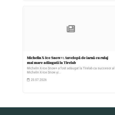
Michelin X-Ice Snow+: Anvelopă de iarnă cu rulaj
mai mare adăugată la Tirelab
Michelin X-Ice Snow+ a fost adăugat la Tirelab ca succesor al
Michelin X-Ice Snow și…
25.07.2026