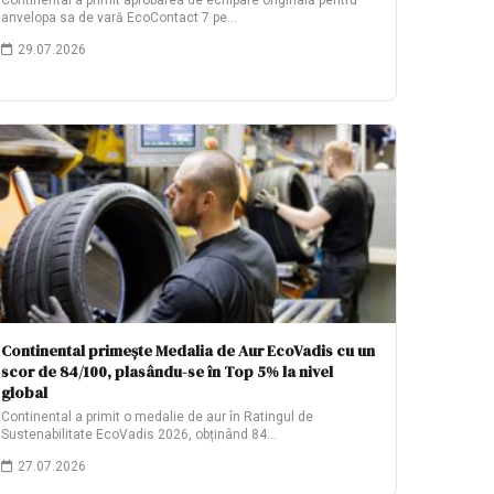
Continental a primit aprobarea de echipare originală pentru
anvelopa sa de vară EcoContact 7 pe…
29.07.2026
Continental primește Medalia de Aur EcoVadis cu un
scor de 84/100, plasându-se în Top 5% la nivel
global
Continental a primit o medalie de aur în Ratingul de
Sustenabilitate EcoVadis 2026, obținând 84…
27.07.2026