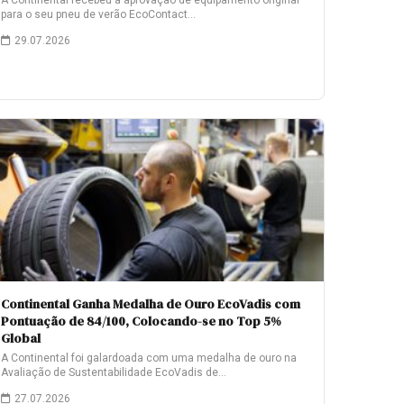
A Continental recebeu a aprovação de equipamento original
para o seu pneu de verão EcoContact…
29.07.2026
Continental Ganha Medalha de Ouro EcoVadis com
Pontuação de 84/100, Colocando-se no Top 5%
Global
A Continental foi galardoada com uma medalha de ouro na
Avaliação de Sustentabilidade EcoVadis de…
27.07.2026