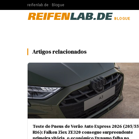
reifenlab.de · Blogue
REIFEN
LAB.DE
BLOGUE
Artigos relacionados
Teste de Pneus de Verão Auto Express 2026 (205/55
R16): Falken Ziex ZE320 consegue surpreendente
primeira vitória, o económico Dynamo falha no