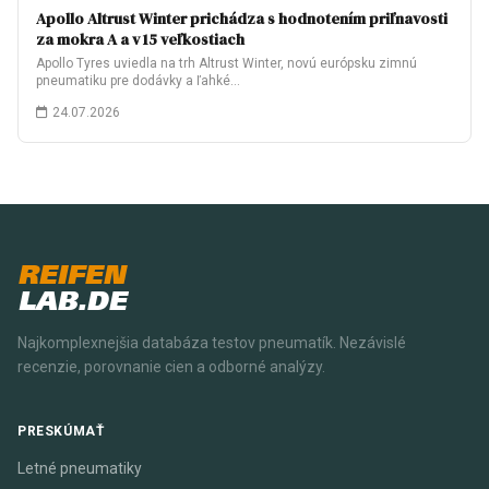
Apollo Altrust Winter prichádza s hodnotením priľnavosti
za mokra A a v 15 veľkostiach
Apollo Tyres uviedla na trh Altrust Winter, novú európsku zimnú
pneumatiku pre dodávky a ľahké…
24.07.2026
REIFEN
LAB.DE
Najkomplexnejšia databáza testov pneumatík. Nezávislé
recenzie, porovnanie cien a odborné analýzy.
PRESKÚMAŤ
Letné pneumatiky