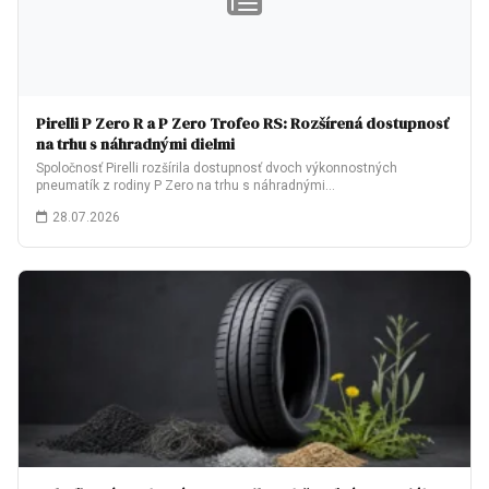
Pirelli P Zero R a P Zero Trofeo RS: Rozšírená dostupnosť
na trhu s náhradnými dielmi
Spoločnosť Pirelli rozšírila dostupnosť dvoch výkonnostných
pneumatík z rodiny P Zero na trhu s náhradnými…
28.07.2026