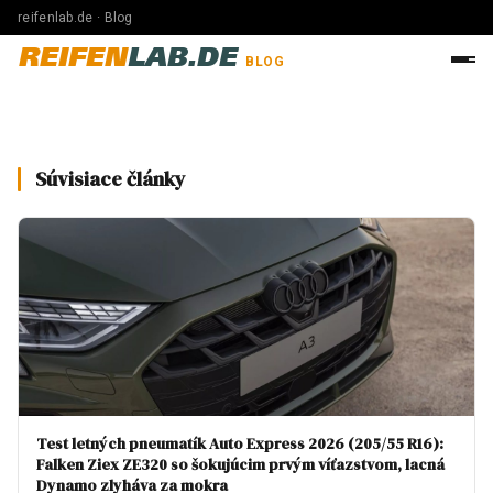
reifenlab.de · Blog
REIFEN
LAB.DE
BLOG
Súvisiace články
Test letných pneumatík Auto Express 2026 (205/55 R16):
Falken Ziex ZE320 so šokujúcim prvým víťazstvom, lacná
Dynamo zlyháva za mokra