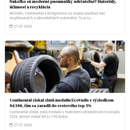
Nakoľko sú moderné pneumatiky udržateľné? Materiály,
účinnosť a recyklácia
Michelin, Continental a Bridgestone sa snažia používať viac
recyklovaných a obnoviteľných materiálov. Tu je to,…
27.07.2026
Continental získal zlatú medailu EcoVadis s výsledkom
84/100, čím sa zaradil do svetového top 5%
Continental získal zlatú medailu v hodnotení udržateľnosti EcoVadis
2026, pričom získal 84 zo 100 bodov…
27.07.2026