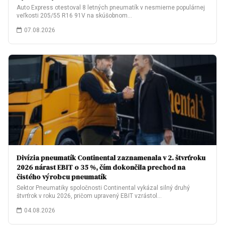
Auto Express otestoval 8 letných pneumatík v nesmierne populárnej
veľkosti 205/55 R16 91V na skúšobnom…
07.08.2026
Divízia pneumatík Continental zaznamenala v 2. štvrťroku
2026 nárast EBIT o 35 %, čím dokončila prechod na
čistého výrobcu pneumatík
Sektor Pneumatiky spoločnosti Continental vykázal silný druhý
štvrťrok v roku 2026, pričom upravený EBIT vzrástol…
04.08.2026