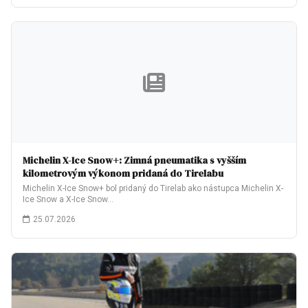
Michelin X-Ice Snow+: Zimná pneumatika s vyšším
kilometrovým výkonom pridaná do Tirelabu
Michelin X-Ice Snow+ bol pridaný do Tirelab ako nástupca Michelin X-
Ice Snow a X-Ice Snow…
25.07.2026