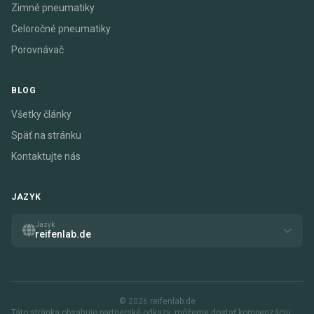
Zimné pneumatiky
Celoročné pneumatiky
Porovnávač
BLOG
Všetky články
Späť na stránku
Kontaktujte nás
JAZYK
Jazyk
reifenlab.de
© 2026 reifenlab.de
Táto stránka obsahuje partnerské odkazy. môžeme dostať kompenzáciu,