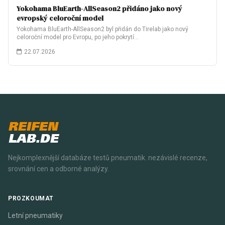
Yokohama BluEarth-AllSeason2 přidáno jako nový
evropský celoroční model
Yokohama BluEarth-AllSeason2 byl přidán do Tirelab jako nový
celoroční model pro Evropu, po jeho pokrytí…
22.07.2026
REIFEN
LAB.DE
Nejkomplexnější databáze testů pneumatik. nezávislé recenze,
srovnání cen a odborné analýzy.
PROZKOUMAT
Letní pneumatiky