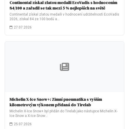
Continental získal zlatou medaili EcoVadis s hodnocením
84/100 a zařadil se tak mezi 5 % nejlepších na světě
Continental získal zlatou medaili v hodnocení udržitelnosti EcoVadis
2026, získal 84 ze 100 bodů a…
27.07.2026
Michelin X-Ice Snow+: Zimní pneumatika s vyšším
kilometrovým výkonem přidaná do Tirelab
Michelin X-Ice Snow+ byl přidán do Tirelab jako nástupce Michelin X-
Ice Snow a X-Ice Snow…
25.07.2026