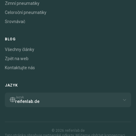
Zimní pneumatiky
Celoroční pneumatiky
Srovnávač
BLOG
Všechny články
Zpět na web
Kontaktujte nás
JAZYK
Jazyk
reifenlab.de
© 2026 reifenlab.de
Tato stránka obsahuje partnerské odkazy. Můžeme obdržet kompenzaci,