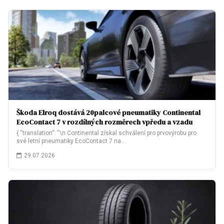
Škoda Elroq dostává 20palcové pneumatiky Continental
EcoContact 7 v rozdílných rozměrech vpředu a vzadu
{ “translation”: “\n Continental získal schválení pro prvovýrobu pro
své letní pneumatiky EcoContact 7 na…
29.07.2026