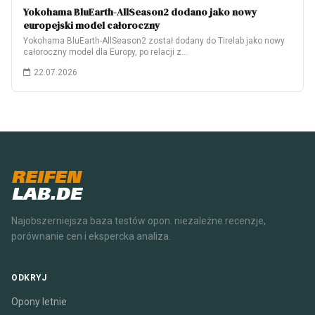
Yokohama BluEarth-AllSeason2 dodano jako nowy
europejski model całoroczny
Yokohama BluEarth-AllSeason2 został dodany do Tirelab jako nowy
całoroczny model dla Europy, po relacji z…
22.07.2026
REIFEN
LAB.DE
Najobszerniejsza baza testów opon. niezależne recenzje,
porównanie cen i ekspercka analiza.
ODKRYJ
Opony letnie