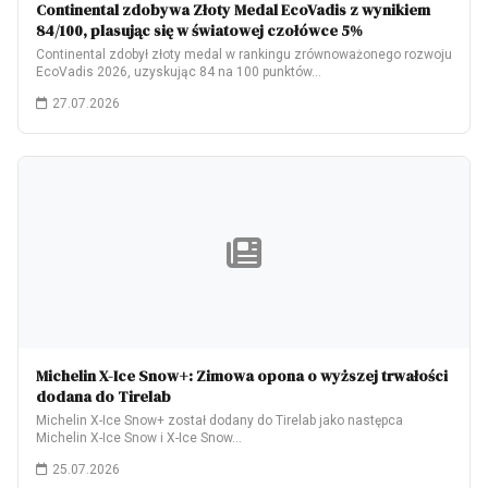
Continental zdobywa Złoty Medal EcoVadis z wynikiem
84/100, plasując się w światowej czołówce 5%
Continental zdobył złoty medal w rankingu zrównoważonego rozwoju
EcoVadis 2026, uzyskując 84 na 100 punktów…
27.07.2026
Michelin X-Ice Snow+: Zimowa opona o wyższej trwałości
dodana do Tirelab
Michelin X-Ice Snow+ został dodany do Tirelab jako następca
Michelin X-Ice Snow i X-Ice Snow…
25.07.2026