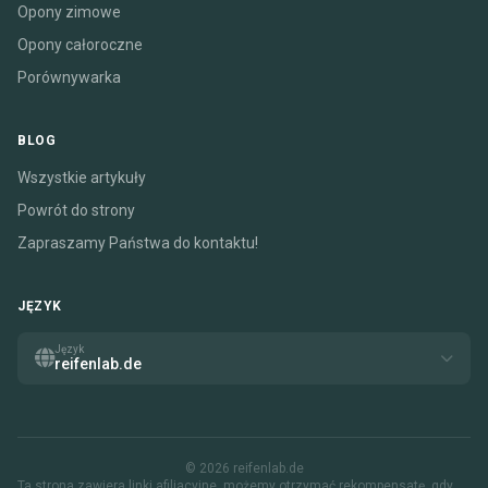
Opony zimowe
Opony całoroczne
Porównywarka
BLOG
Wszystkie artykuły
Powrót do strony
Zapraszamy Państwa do kontaktu!
JĘZYK
Język
reifenlab.de
© 2026 reifenlab.de
Ta strona zawiera linki afiliacyjne. możemy otrzymać rekompensatę, gdy