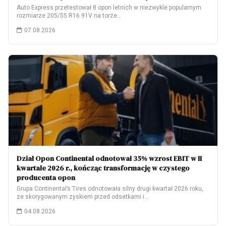
Auto Express przetestował 8 opon letnich w niezwykle popularnym
rozmiarze 205/55 R16 91V na torze…
07.08.2026
Dział Opon Continental odnotował 35% wzrost EBIT w II
kwartale 2026 r., kończąc transformację w czystego
producenta opon
Grupa Continental’s Tires odnotowała silny drugi kwartał 2026 roku,
ze skorygowanym zyskiem przed odsetkami i…
04.08.2026