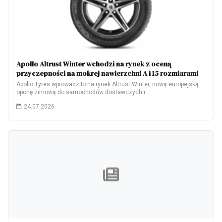
Apollo Altrust Winter wchodzi na rynek z oceną
przyczepności na mokrej nawierzchni A i 15 rozmiarami
Apollo Tyres wprowadziło na rynek Altrust Winter, nową europejską
oponę zimową do samochodów dostawczych i…
24.07.2026