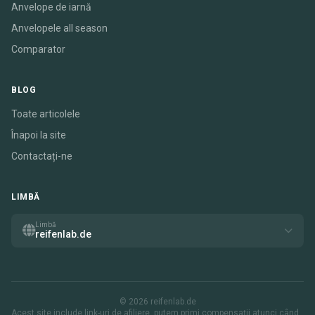
Anvelope de iarnă
Anvelopele all season
Comparator
BLOG
Toate articolele
Înapoi la site
Contactați-ne
LIMBĂ
Limbă
reifenlab.de
© 2026 reifenlab.de
Acest site include link-uri de afiliere. putem primi compensații atunci când