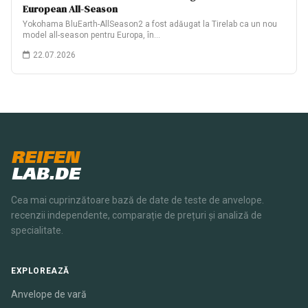
European All-Season
Yokohama BluEarth-AllSeason2 a fost adăugat la Tirelab ca un nou
model all-season pentru Europa, în…
22.07.2026
REIFEN
LAB.DE
Cea mai cuprinzătoare bază de date de teste de anvelope.
recenzii independente, comparație de prețuri și analiză de
specialitate.
EXPLOREAZĂ
Anvelope de vară