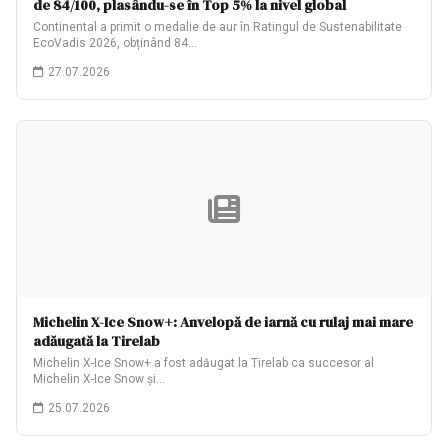
de 84/100, plasându-se în Top 5% la nivel global
Continental a primit o medalie de aur în Ratingul de Sustenabilitate
EcoVadis 2026, obținând 84…
27.07.2026
Michelin X-Ice Snow+: Anvelopă de iarnă cu rulaj mai mare
adăugată la Tirelab
Michelin X-Ice Snow+ a fost adăugat la Tirelab ca succesor al
Michelin X-Ice Snow și…
25.07.2026