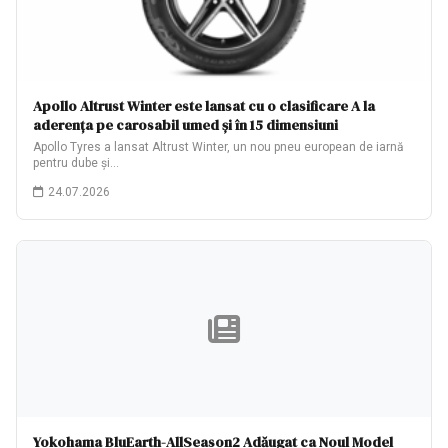
Apollo Altrust Winter este lansat cu o clasificare A la
aderența pe carosabil umed și în 15 dimensiuni
Apollo Tyres a lansat Altrust Winter, un nou pneu european de iarnă
pentru dube și…
24.07.2026
Yokohama BluEarth-AllSeason2 Adăugat ca Noul Model