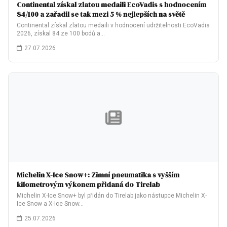
Continental získal zlatou medaili EcoVadis s hodnocením
84/100 a zařadil se tak mezi 5 % nejlepších na světě
Continental získal zlatou medaili v hodnocení udržitelnosti EcoVadis
2026, získal 84 ze 100 bodů a…
27.07.2026
Michelin X-Ice Snow+: Zimní pneumatika s vyšším
kilometrovým výkonem přidaná do Tirelab
Michelin X-Ice Snow+ byl přidán do Tirelab jako nástupce Michelin X-
Ice Snow a X-Ice Snow…
25.07.2026