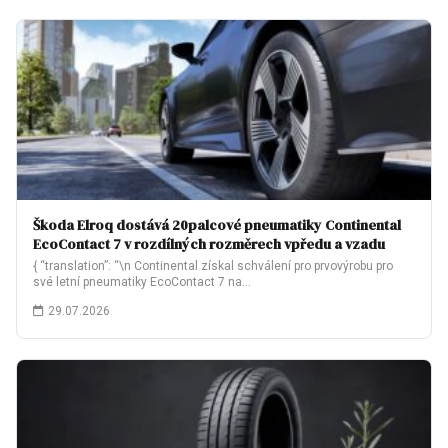
Škoda Elroq dostává 20palcové pneumatiky Continental
EcoContact 7 v rozdílných rozměrech vpředu a vzadu
{ “translation”: “\n Continental získal schválení pro prvovýrobu pro
své letní pneumatiky EcoContact 7 na…
29.07.2026