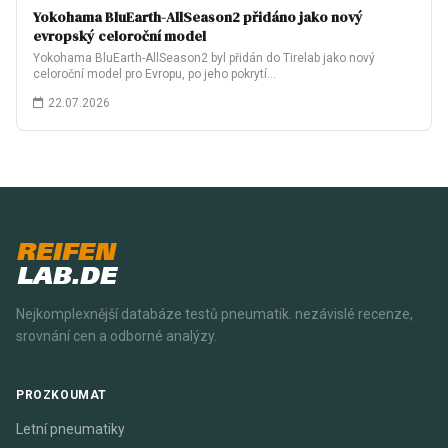
Yokohama BluEarth-AllSeason2 přidáno jako nový
evropský celoroční model
Yokohama BluEarth-AllSeason2 byl přidán do Tirelab jako nový
celoroční model pro Evropu, po jeho pokrytí…
22.07.2026
REIFEN
LAB.DE
Nejkomplexnější databáze testů pneumatik. nezávislé recenze,
srovnání cen a odborné analýzy.
PROZKOUMAT
Letní pneumatiky