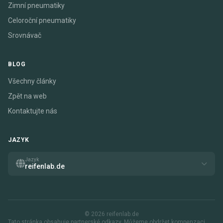
Zimní pneumatiky
Celoroční pneumatiky
Srovnávač
BLOG
Všechny články
Zpět na web
Kontaktujte nás
JAZYK
Jazyk
reifenlab.de
© 2026 reifenlab.de
Tato stránka obsahuje partnerské odkazy. Můžeme obdržet kompenzaci,