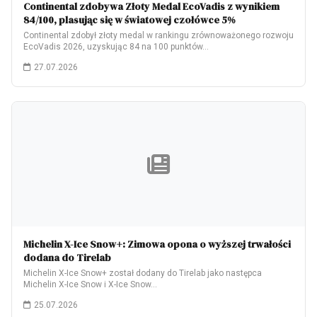
Continental zdobywa Złoty Medal EcoVadis z wynikiem
84/100, plasując się w światowej czołówce 5%
Continental zdobył złoty medal w rankingu zrównoważonego rozwoju
EcoVadis 2026, uzyskując 84 na 100 punktów…
27.07.2026
Michelin X-Ice Snow+: Zimowa opona o wyższej trwałości
dodana do Tirelab
Michelin X-Ice Snow+ został dodany do Tirelab jako następca
Michelin X-Ice Snow i X-Ice Snow…
25.07.2026