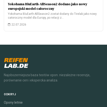
Yokohama BluEarth-AllSeason2 dodano jako nowy
europejski model całoroczny
Yokohama BluEarth-AllSeason2 został dodany do Tirelab jako nowy
całoroczny model dla Europy, po relacji z…
22.07.2026
REIFEN
LAB.DE
Najobszerniejsza baza testów opon. niezależne recenzje,
porównanie cen i ekspercka analiza.
ODKRYJ
Opony letnie