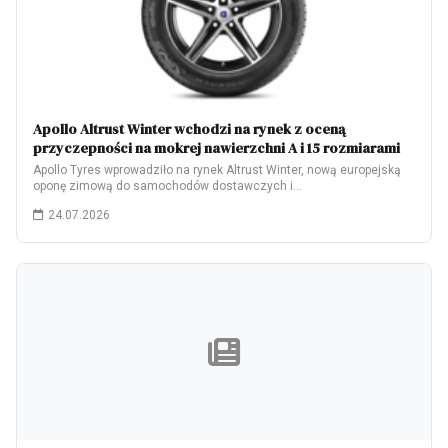
Apollo Altrust Winter wchodzi na rynek z oceną
przyczepności na mokrej nawierzchni A i 15 rozmiarami
Apollo Tyres wprowadziło na rynek Altrust Winter, nową europejską
oponę zimową do samochodów dostawczych i…
24.07.2026