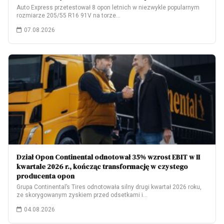
Auto Express przetestował 8 opon letnich w niezwykle popularnym
rozmiarze 205/55 R16 91V na torze…
07.08.2026
Dział Opon Continental odnotował 35% wzrost EBIT w II
kwartale 2026 r., kończąc transformację w czystego
producenta opon
Grupa Continental’s Tires odnotowała silny drugi kwartał 2026 roku,
ze skorygowanym zyskiem przed odsetkami i…
04.08.2026