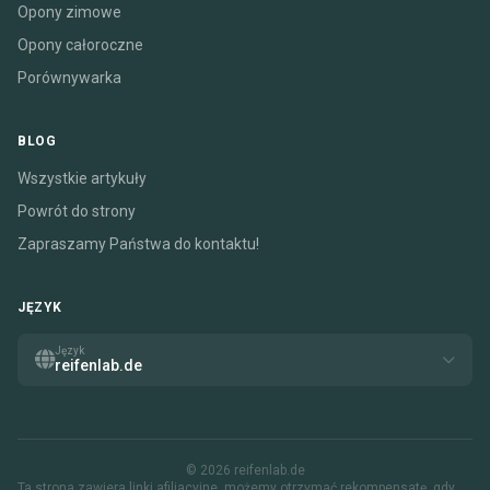
Opony zimowe
Opony całoroczne
Porównywarka
BLOG
Wszystkie artykuły
Powrót do strony
Zapraszamy Państwa do kontaktu!
JĘZYK
Język
reifenlab.de
© 2026 reifenlab.de
Ta strona zawiera linki afiliacyjne. możemy otrzymać rekompensatę, gdy