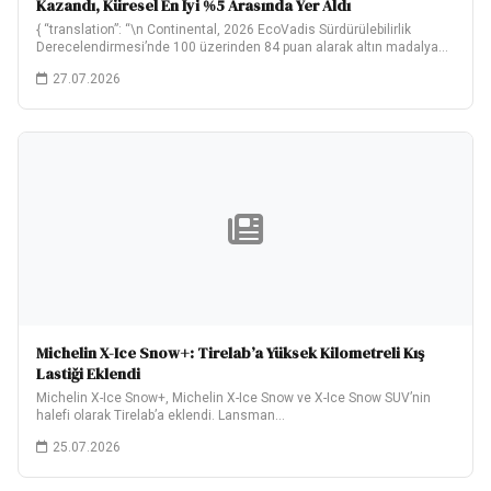
Kazandı, Küresel En İyi %5 Arasında Yer Aldı
{ “translation”: “\n Continental, 2026 EcoVadis Sürdürülebilirlik
Derecelendirmesi’nde 100 üzerinden 84 puan alarak altın madalya…
27.07.2026
Michelin X-Ice Snow+: Tirelab’a Yüksek Kilometreli Kış
Lastiği Eklendi
Michelin X-Ice Snow+, Michelin X-Ice Snow ve X-Ice Snow SUV’nin
halefi olarak Tirelab’a eklendi. Lansman…
25.07.2026