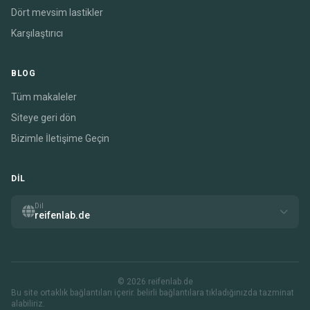
Dört mevsim lastikler
Karşılaştırıcı
BLOG
Tüm makaleler
Siteye geri dön
Bizimle İletişime Geçin
DIL
Dil
reifenlab.de
© 2026 reifenlab.de
Bu site ortaklık bağlantıları içerir. belirli bağlantılara tıkladığınızda tazminat
alabiliriz.