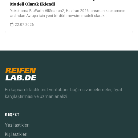
Modeli Olarak Eklendi
Yokohama BluEarth-AllSeason2, Haziran 2026 lansman kapsamının
ardından Avrupa için yeni bir dört mevsim modeli olarak…
22.07.2026
REIFEN
LAB.DE
En kapsamlı lastik test veritabanı. bağımsız incelemeler, fiyat
karşılaştırması ve uzman analizi.
KEŞFET
Yaz lastikleri
Kış lastikleri