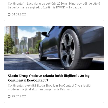
Continental’ın Lastikler grup sektörü, 2026’nın ikinci çeyreğinde güçlü
bir performans sergiledi; düzeltilmiş FAVÖK, yıllık bazda…
04.08.2026
Škoda Elroq: Önde ve arkada farklı ölçülerde 20 inç
Continental EcoContact 7
Continental, elektrikli Škoda Elroq için EcoContact 7 yaz lastiği
modelinin orijinal ekipman onayını aldı. Fabrika…
29.07.2026