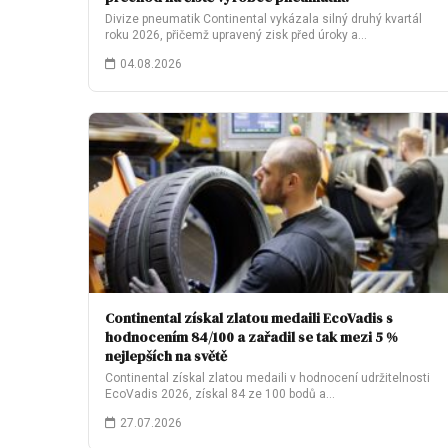
Divize pneumatik Continental vykázala silný druhý kvartál
roku 2026, přičemž upravený zisk před úroky a…
04.08.2026
Continental získal zlatou medaili EcoVadis s
hodnocením 84/100 a zařadil se tak mezi 5 %
nejlepších na světě
Continental získal zlatou medaili v hodnocení udržitelnosti
EcoVadis 2026, získal 84 ze 100 bodů a…
27.07.2026