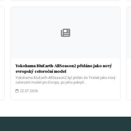
Yokohama BluEarth-AllSeason2 přidáno jako nový
evropský celoroční model
Yokohama BluEarth-AllSeason2 byl přidán do Tirelab jako nový
celoroční model pro Evropu, po jeho pokrytí…
22.07.2026