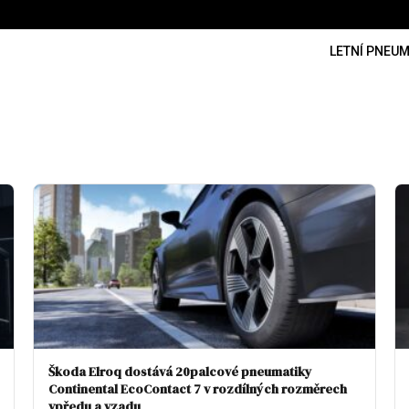
LETNÍ PNEUM
Škoda Elroq dostává 20palcové pneumatiky
Continental EcoContact 7 v rozdílných rozměrech
vpředu a vzadu