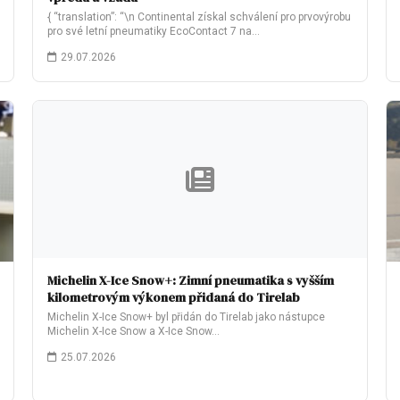
{ “translation”: “\n Continental získal schválení pro prvovýrobu
pro své letní pneumatiky EcoContact 7 na…
29.07.2026
Michelin X-Ice Snow+: Zimní pneumatika s vyšším
kilometrovým výkonem přidaná do Tirelab
Michelin X-Ice Snow+ byl přidán do Tirelab jako nástupce
Michelin X-Ice Snow a X-Ice Snow…
25.07.2026