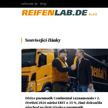
reifenlab.de · Blog
REIFEN
LAB.DE
BLOG
Související články
Divize pneumatik Continental zaznamenala v 2.
čtvrtletí 2026 nárůst EBIT o 35 %, čímž dokončila
přechod na čistě výrobce pneumatik.