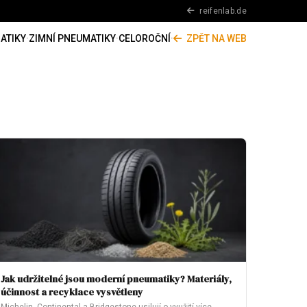
reifenlab.de
ATIKY
·
ZIMNÍ PNEUMATIKY
·
CELOROČNÍ
·
ZPĚT NA WEB
Jak udržitelné jsou moderní pneumatiky? Materiály,
účinnost a recyklace vysvětleny