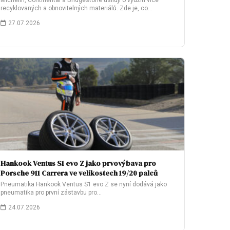
Michelin, Continental a Bridgestone usilují o využití více
recyklovaných a obnovitelných materiálů. Zde je, co…
27.07.2026
Hankook Ventus S1 evo Z jako prvovýbava pro
Porsche 911 Carrera ve velikostech 19/20 palců
Pneumatika Hankook Ventus S1 evo Z se nyní dodává jako
pneumatika pro první zástavbu pro…
24.07.2026