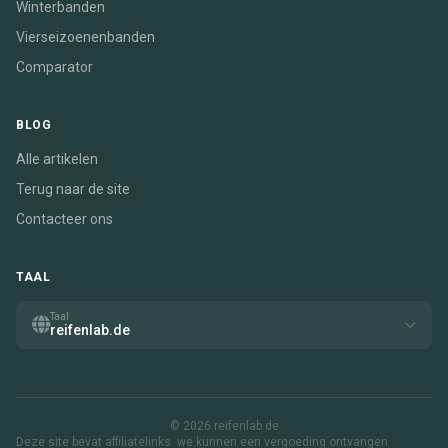
Winterbanden
Vierseizoenenbanden
Comparator
BLOG
Alle artikelen
Terug naar de site
Contacteer ons
TAAL
Taal
reifenlab.de
© 2026 reifenlab.de
Deze site bevat affiliatelinks. we kunnen een vergoeding ontvangen