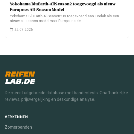
Yokohama BluEarth-AllSeason2 toegevoegd als nieuw
Europees All-Season Model
Yokohama BluEarth-AllSeason2 is toegevoegd aan Tirelab als een
nieuw all-season model voor Europa, na de…
22.07.2026
REIFEN
LAB.DE
De meest uitgebreide database met bandentests. Onafhankelijke
reviews, prijsvergelijking en deskundige analyse.
VERKENNEN
Zomerbanden