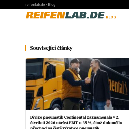
reifenlab.de · Blog
REIFEN
LAB.DE
BLOG
Související články
Divize pneumatik Continental zaznamenala v 2.
čtvrtletí 2026 nárůst EBIT o 35 %, čímž dokončila
přechod na čistě výrobce pneumatik.