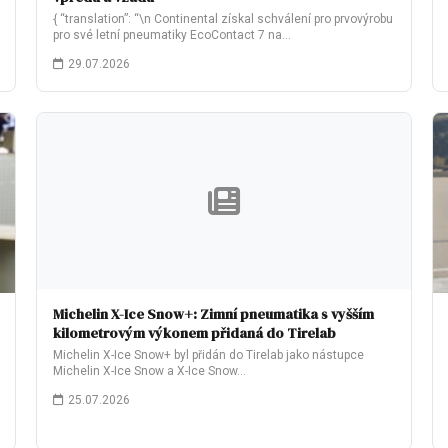
{ “translation”: “\n Continental získal schválení pro prvovýrobu
pro své letní pneumatiky EcoContact 7 na…
29.07.2026
Michelin X-Ice Snow+: Zimní pneumatika s vyšším
kilometrovým výkonem přidaná do Tirelab
Michelin X-Ice Snow+ byl přidán do Tirelab jako nástupce
Michelin X-Ice Snow a X-Ice Snow…
25.07.2026