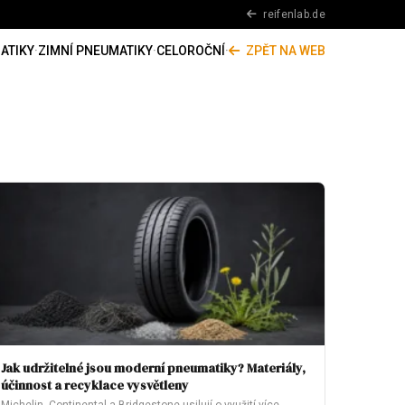
reifenlab.de
ATIKY
·
ZIMNÍ PNEUMATIKY
·
CELOROČNÍ
·
ZPĚT NA WEB
Jak udržitelné jsou moderní pneumatiky? Materiály,
účinnost a recyklace vysvětleny