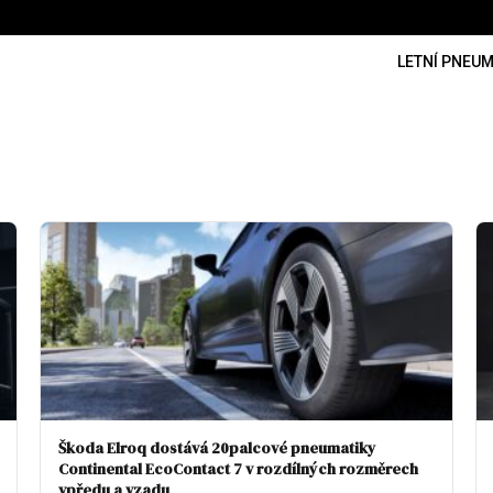
LETNÍ PNEUM
Škoda Elroq dostává 20palcové pneumatiky
Continental EcoContact 7 v rozdílných rozměrech
vpředu a vzadu