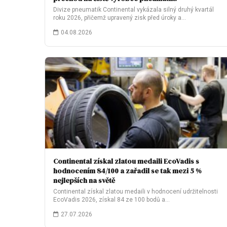
Divize pneumatik Continental vykázala silný druhý kvartál
roku 2026, přičemž upravený zisk před úroky a…
04.08.2026
Continental získal zlatou medaili EcoVadis s
hodnocením 84/100 a zařadil se tak mezi 5 %
nejlepších na světě
Continental získal zlatou medaili v hodnocení udržitelnosti
EcoVadis 2026, získal 84 ze 100 bodů a…
27.07.2026