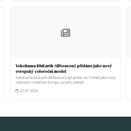
Yokohama BluEarth-AllSeason2 přidáno jako nový
evropský celoroční model
Yokohama BluEarth-AllSeason2 byl přidán do Tirelab jako nový
celoroční model pro Evropu, po jeho pokrytí…
22.07.2026