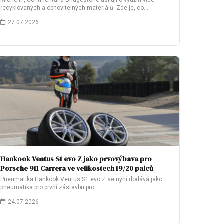
Michelin, Continental a Bridgestone usilují o využití více
recyklovaných a obnovitelných materiálů. Zde je, co…
27.07.2026
Hankook Ventus S1 evo Z jako prvovýbava pro
Porsche 911 Carrera ve velikostech 19/20 palců
Pneumatika Hankook Ventus S1 evo Z se nyní dodává jako
pneumatika pro první zástavbu pro…
24.07.2026