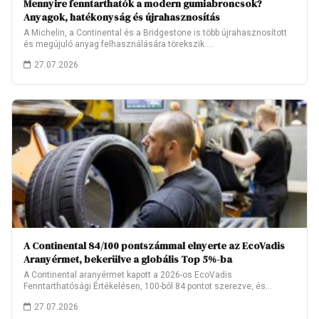
Mennyire fenntarthatók a modern gumiabroncsok?
Anyagok, hatékonyság és újrahasznosítás
A Michelin, a Continental és a Bridgestone is több újrahasznosított
és megújuló anyag felhasználására törekszik.…
27.07.2026
A Continental 84/100 pontszámmal elnyerte az EcoVadis
Aranyérmet, bekerülve a globális Top 5%-ba
A Continental aranyérmet kapott a 2026-os EcoVadis
Fenntarthatósági Értékelésen, 100-ból 84 pontot szerezve, és
ezzel…
27.07.2026