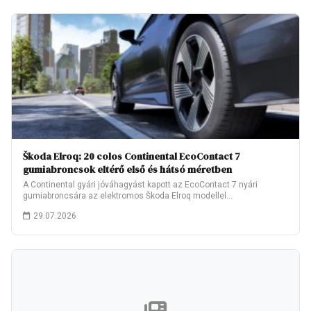
Škoda Elroq: 20 colos Continental EcoContact 7
gumiabroncsok eltérő első és hátsó méretben
A Continental gyári jóváhagyást kapott az EcoContact 7 nyári
gumiabroncsára az elektromos Škoda Elroq modellel…
29.07.2026