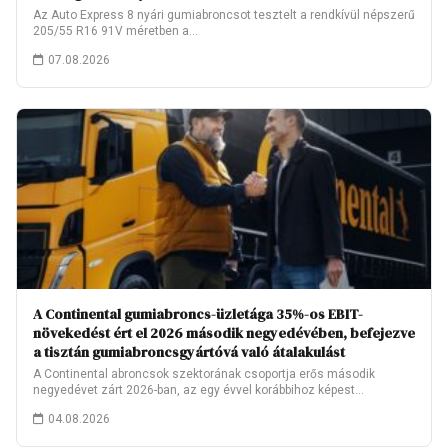
Az Auto Express 8 nyári gumiabroncsot tesztelt a rendkívül népszerű
205/55 R16 91V méretben a…
07.08.2026
A Continental gumiabroncs-üzletága 35%-os EBIT-
növekedést ért el 2026 második negyedévében, befejezve
a tisztán gumiabroncsgyártóvá való átalakulást
A Continental abroncsok szektorának csoportja erős második
negyedévet zárt 2026-ban, az egy évvel korábbihoz képest…
04.08.2026