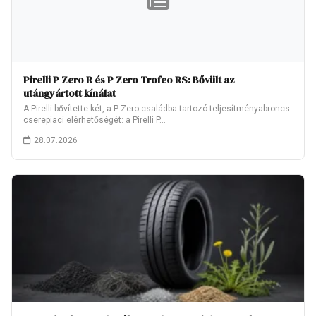
Pirelli P Zero R és P Zero Trofeo RS: Bővült az
utángyártott kínálat
A Pirelli bővítette két, a P Zero családba tartozó teljesítményabroncs
cserepiaci elérhetőségét: a Pirelli P…
28.07.2026