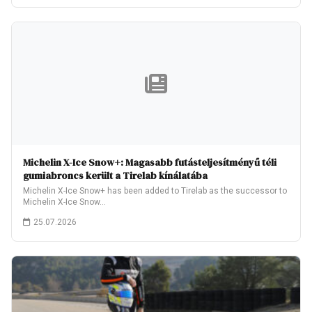
Michelin X-Ice Snow+: Magasabb futásteljesítményű téli
gumiabroncs került a Tirelab kínálatába
Michelin X-Ice Snow+ has been added to Tirelab as the successor to
Michelin X-Ice Snow…
25.07.2026