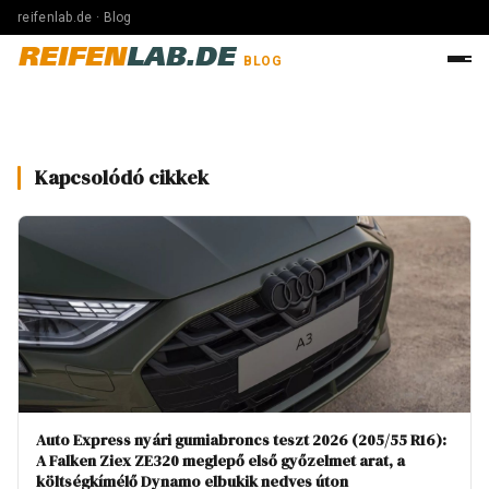
reifenlab.de · Blog
REIFEN
LAB.DE
BLOG
Kapcsolódó cikkek
Auto Express nyári gumiabroncs teszt 2026 (205/55 R16):
A Falken Ziex ZE320 meglepő első győzelmet arat, a
költségkímélő Dynamo elbukik nedves úton