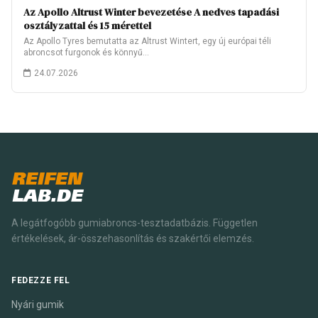
Az Apollo Altrust Winter bevezetése A nedves tapadási
osztályzattal és 15 mérettel
Az Apollo Tyres bemutatta az Altrust Wintert, egy új európai téli
abroncsot furgonok és könnyű…
24.07.2026
REIFEN
LAB.DE
A legátfogóbb gumiabroncs-tesztadatbázis. Független
értékelések, ár-összehasonlítás és szakértői elemzés.
FEDEZZE FEL
Nyári gumik