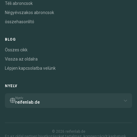
Téli abroncsok
Négyévszakos abroncsok
összehasonlító
BLOG
Összes cikk
Vissza az oldalra
Lépjen kapcsolatba velünk
NYELV
Nyelv
reifenlab.de
© 2026 reifenlab.de
Ez az oldal partneri hivatkozásokat tartalmaz. kompenzációt kaphatunk,