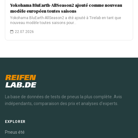
Yokohama BluEarth-AllSeason2 ajouté comme nouveau
modèle européen toutes saisons
Yokohama BluEarth-AllSeason2 a été ajouté à Tirelab en tant que
nouveau modèle toutes saisons pour…
22.07.2026
REIFEN
LAB.DE
La base de données de tests de pneus la plus complète. Avis
indépendants, comparaison des prix et analyses d'experts.
EXPLORER
Pneus été