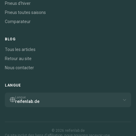
Pneus d'hiver
Pneus toutes saisons
Comparateur
BLOG
Tous les articles
Retour au site
Nous contacter
LANGUE
Langue
reifenlab.de
© 2026 reifenlab.de
Ce site inclut des liens d'affiliation. nous pouvons recevoir une