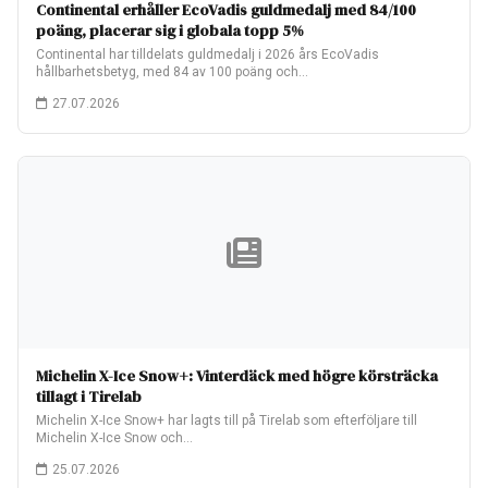
Continental erhåller EcoVadis guldmedalj med 84/100
poäng, placerar sig i globala topp 5%
Continental har tilldelats guldmedalj i 2026 års EcoVadis
hållbarhetsbetyg, med 84 av 100 poäng och…
27.07.2026
Michelin X-Ice Snow+: Vinterdäck med högre körsträcka
tillagt i Tirelab
Michelin X-Ice Snow+ har lagts till på Tirelab som efterföljare till
Michelin X-Ice Snow och…
25.07.2026