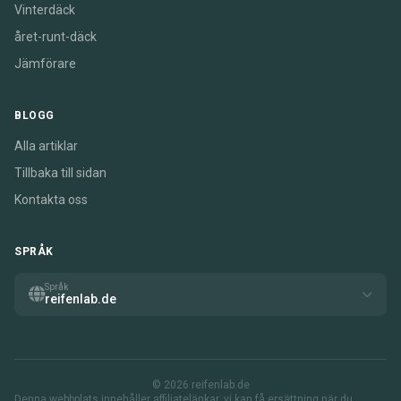
Vinterdäck
året-runt-däck
Jämförare
BLOGG
Alla artiklar
Tillbaka till sidan
Kontakta oss
SPRÅK
Språk
reifenlab.de
© 2026 reifenlab.de
Denna webbplats innehåller affiliatelänkar. vi kan få ersättning när du