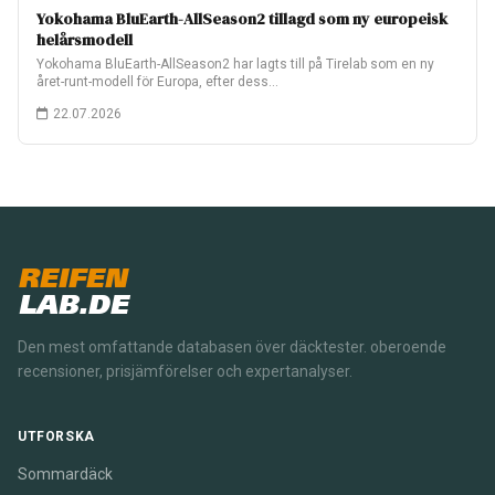
Yokohama BluEarth-AllSeason2 tillagd som ny europeisk
helårsmodell
Yokohama BluEarth-AllSeason2 har lagts till på Tirelab som en ny
året-runt-modell för Europa, efter dess…
22.07.2026
REIFEN
LAB.DE
Den mest omfattande databasen över däcktester. oberoende
recensioner, prisjämförelser och expertanalyser.
UTFORSKA
Sommardäck