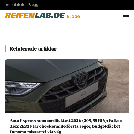
reifenlab.de · Blogg
REIFEN
LAB.DE
BLOGG
Relaterade artiklar
Auto Express sommardäcktest 2026 (205/55 R16): Falken
Ziex ZE320 tar chockerande första seger, budgetdäcket
Dynamo missar på våt väg