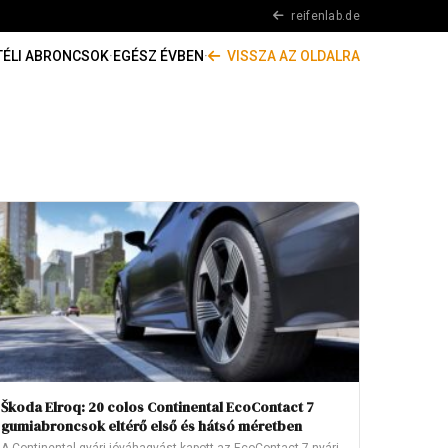
reifenlab.de
TÉLI ABRONCSOK
·
EGÉSZ ÉVBEN
·
VISSZA AZ OLDALRA
Škoda Elroq: 20 colos Continental EcoContact 7
gumiabroncsok eltérő első és hátsó méretben