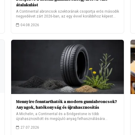
átalakulást
A Continental abroncsok szektorának csoportja erős második
negyedévet zárt 2026-ban, az egy évvel korábbihoz képest…
04.08.2026
Mennyire fenntarthatók a modern gumiabroncsok?
Anyagok, hatékonyság és újrahasznosítás
A Michelin, a Continental és a Bridgestone is több
újrahasznosított és megújuló anyag felhasználására
törekszik.…
27.07.2026