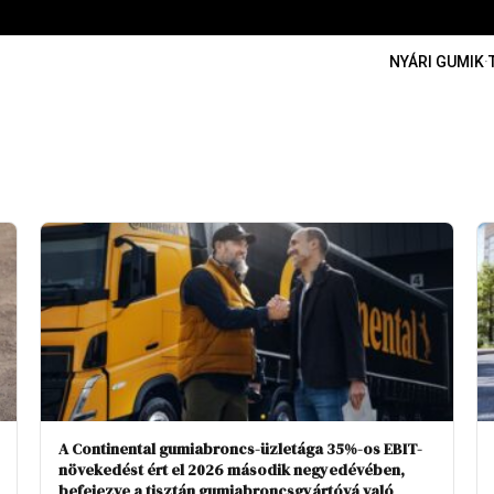
NYÁRI GUMIK
·
A Continental gumiabroncs-üzletága 35%-os EBIT-
növekedést ért el 2026 második negyedévében,
befejezve a tisztán gumiabroncsgyártóvá való