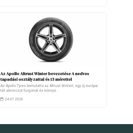
Az Apollo Altrust Winter bevezetése A nedves
tapadási osztályzattal és 15 mérettel
Az Apollo Tyres bemutatta az Altrust Wintert, egy új európai
téli abroncsot furgonok és könnyű…
24.07.2026