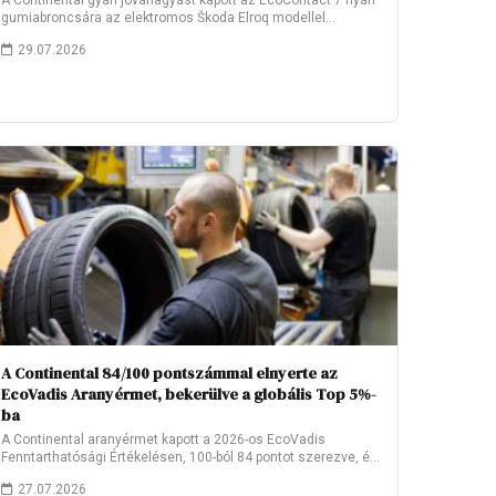
A Continental gyári jóváhagyást kapott az EcoContact 7 nyári
gumiabroncsára az elektromos Škoda Elroq modellel…
29.07.2026
A Continental 84/100 pontszámmal elnyerte az
EcoVadis Aranyérmet, bekerülve a globális Top 5%-
ba
A Continental aranyérmet kapott a 2026-os EcoVadis
Fenntarthatósági Értékelésen, 100-ból 84 pontot szerezve, és
ezzel…
27.07.2026