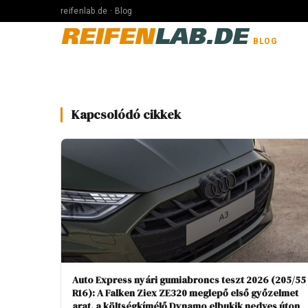
reifenlab.de · Blog
REIFEN
LAB.DE
BLOG
Kapcsolódó cikkek
Auto Express nyári gumiabroncs teszt 2026 (205/55
R16): A Falken Ziex ZE320 meglepő első győzelmet
arat, a költségkímélő Dynamo elbukik nedves úton