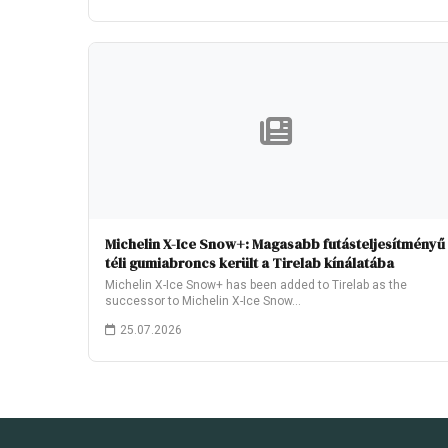
Michelin X-Ice Snow+: Magasabb futásteljesítményű
téli gumiabroncs került a Tirelab kínálatába
Michelin X-Ice Snow+ has been added to Tirelab as the
successor to Michelin X-Ice Snow…
25.07.2026