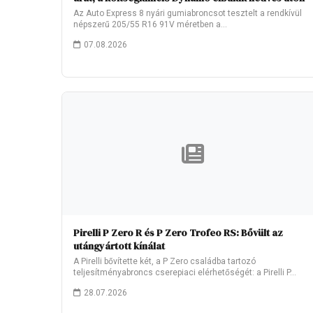
Az Auto Express 8 nyári gumiabroncsot tesztelt a rendkívül
népszerű 205/55 R16 91V méretben a…
07.08.2026
Pirelli P Zero R és P Zero Trofeo RS: Bővült az
utángyártott kínálat
A Pirelli bővítette két, a P Zero családba tartozó
teljesítményabroncs cserepiaci elérhetőségét: a Pirelli P…
28.07.2026