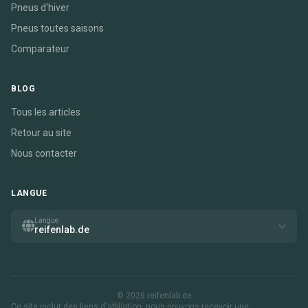
Pneus d'hiver
Pneus toutes saisons
Comparateur
BLOG
Tous les articles
Retour au site
Nous contacter
LANGUE
Langue
reifenlab.de
© 2026 reifenlab.de
Ce site inclut des liens d'affiliation. nous pouvons recevoir une