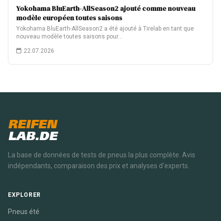
Yokohama BluEarth-AllSeason2 ajouté comme nouveau
modèle européen toutes saisons
Yokohama BluEarth-AllSeason2 a été ajouté à Tirelab en tant que
nouveau modèle toutes saisons pour…
22.07.2026
REIFEN
LAB.DE
La base de données de tests de pneus la plus complète. Avis
indépendants, comparaison des prix et analyses d'experts.
EXPLORER
Pneus été